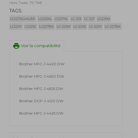
Hors Taxes: 79,76€
TAGS:
LC227XLVALBP
LC225XL
LC227XL
LC 225
LC 227
LC225M
LC225Y
LC225C
LC227BK
LC-225M
LC-225C
LC-225Y
LC-227BK
print
Voir la compatibilité
Brother MFC-J 4420 DW
Brother MFC-J 4620 DW
Brother MFC-J 4625 DW
Brother DCP-J 4120 DW
Brother MFC-J 4425 DW