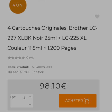
4 UN.
4 Cartouches Originales, Brother LC-
favorite
227 XLBK Noir 25ml + LC-225 XL
Couleur 11.8ml ~ 1.200 Pages
0 avis
Code Produit:
5014047567018
Disponibilité:
En Stock
98,10€
Qté:
add_shopping_cart
ACHETER