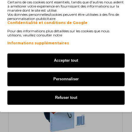
Certains de ces cookies sont essentiels, tandis que d'autres nous aident
à améliorer votre expérience en fournissant des informations sur la
Cartouche Original Brother LC-227 XLB K Noir 25ml
manière dont le site est utilisé.
Vos données personnelles/cookies peuvent être utilisées à des fins de
~ 1.200 Pages
personnalisation publicitaire.
Confidentialité et conditions de Google
37,87€
Pour des informations plus détaillées sur les cookies que nous
s/ TVA: 30,79€
utilisons, veuillez consulter notre
Informations supplémentaires
ORIGINAL
Accepter tout
Personnaliser
Refuser tout