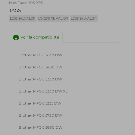
Hors Taxes: 103,97€
TAGS:
LC3219XLVALDR
LC-3219 XL VAL DR
LC3219XLVALBP
print
Voir la compatibilité
Brother MFC-J 6530 DW
Brother MFC-J 6930 DW
Brother MFC-J 5330 DW
Brother MFC-J 5330 DW XL
Brother MFC-J 5335 DW
Brother MFC-J 5730 DW
Brother MFC-J 5830 DW