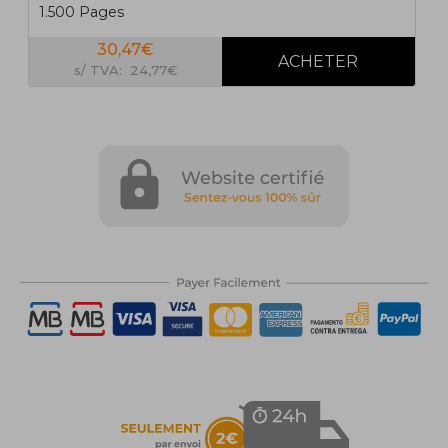
1.500 Pages
30,47€
s/ TVA: 24,77€