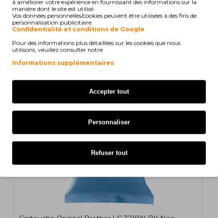
à améliorer votre expérience en fournissant des informations sur la
manière dont le site est utilisé.
Vos données personnelles/cookies peuvent être utilisées à des fins de
personnalisation publicitaire.
Confidentialité et conditions de Google
Aussi pour votre imprimante
Pour des informations plus détaillées sur les cookies que nous
utilisons, veuillez consulter notre
Informations supplémentaires
ORIGINAL
Accepter tout
1
2
>
>|
Personnaliser
Refuser tout