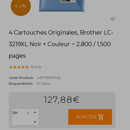
4 UN.
4 Cartouches Originales, Brother LC-
favorite
3219XL Noir + Couleur ~ 2.800 / 1.500
pages
50 avis
Code Produit:
4977766767026
Disponibilité:
En Stock
127,88€
Qté:
add_shopping_cart
ACHETER