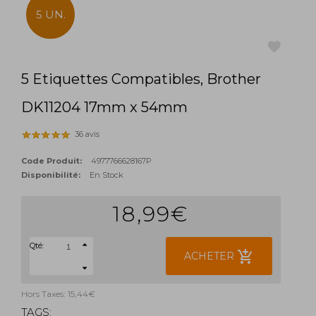
5 UN.
5 Etiquettes Compatibles, Brother
favorite
DK11204 17mm x 54mm
36 avis
Code Produit:
4977766628167P
Disponibilité:
En Stock
18,99€
Qté:
add_shopping_cart
ACHETER
Hors Taxes: 15,44€
TAGS: