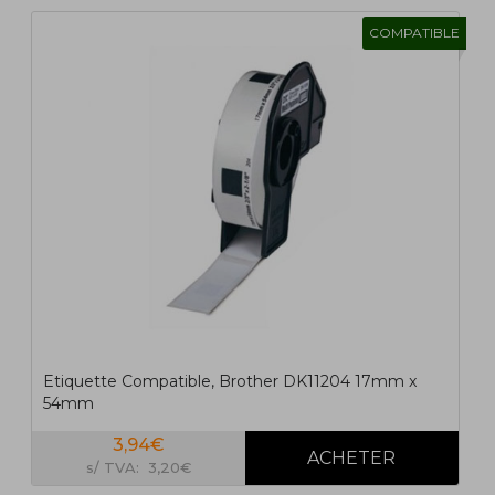
COMPATIBLE
1
2
>
>|
Etiquette Compatible, Brother DK11204 17mm x
54mm
3,94€
s/ TVA: 3,20€