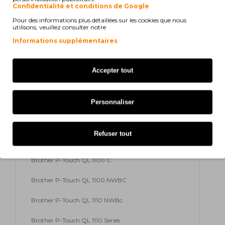
Confidentialité et conditions de Google
Brother P-Touch QL 820 NW
Pour des informations plus détaillées sur les cookies que nous
utilisons, veuillez consulter notre
Brother P-Touch QL 820 Series
Informations supplémentaires
Brother P-Touch QL 1100
Accepter tout
Brother P-Touch QL 600
Brother P-Touch QL 600 B
Personnaliser
Brother P-Touch QL 600 G
Refuser tout
Brother P-Touch QL 600 R
Brother P-Touch QL 1100 C
Brother P-Touch QL 1100 NWBC
Brother P-Touch QL 1110 NWBc
Brother P-Touch QL 1110 Series