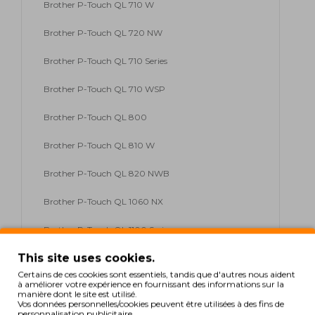
Brother P-Touch QL 710 W
Brother P-Touch QL 720 NW
Brother P-Touch QL 710 Series
Brother P-Touch QL 710 WSP
Brother P-Touch QL 800
Brother P-Touch QL 810 W
Brother P-Touch QL 820 NWB
Brother P-Touch QL 1060 NX
Brother P-Touch QL 1100 Series
This site uses cookies.
Brother P-Touch QL 1110
Certains de ces cookies sont essentiels, tandis que d'autres nous aident
à améliorer votre expérience en fournissant des informations sur la
Brother P-Touch QL 1110 NWB
manière dont le site est utilisé.
Vos données personnelles/cookies peuvent être utilisées à des fins de
personnalisation publicitaire.
Brother P-Touch QL 1100 NWB