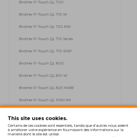
Brother P-Touch QL 700
Brother P-Touch QL 710 W
Brother P-Touch QL 720 NW
Brother P-Touch QL 710 Series
Brother P-Touch QL 710 WSP
Brother P-Touch QL 800
Brother P-Touch QL 810 W
Brother P-Touch QL 820 NWB
Brother P-Touch QL 1060 NX
Brother P-Touch QL 1100 Series
This site uses cookies.
Brother P-Touch QL 1110
Certains de ces cookies sont essentiels, tandis que d'autres nous aident
à améliorer votre expérience en fournissant des informations sur la
manière dont le site est utilisé.
Brother P-Touch QL 1110 NWB