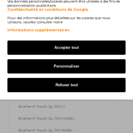
Vos données personnelles/cookies peuvent être utilisées à des fins de
personnalisation publicitaire.
Confidentialité et conditions de Google
Brother P-Touch QL 1100 NWB
Pour des informations plus détaillées sur les cookies que nous
utilisons, veuillez consulter notre
Brother P-Touch QL 820 NW
Informations supplémentaires
Brother P-Touch QL 820 Series
Brother P-Touch QL 1100
Accepter tout
Brother P-Touch QL 600
Personnaliser
Brother P-Touch QL 600 B
Brother P-Touch QL 600 G
Refuser tout
Brother P-Touch QL 600 R
Brother P-Touch QL 1100 C
Brother P-Touch QL 1100 NWBC
Brother P-Touch QL 1110 NWBc