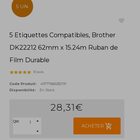
5 UN.
5 Etiquettes Compatibles, Brother
favorite
DK22212 62mm x 15.24m Ruban de
Film Durable
10 avis
Code Produit:
4977766628211P
Disponibilité:
En Stock
28,31€
Qté:
add_shopping_cart
ACHETER