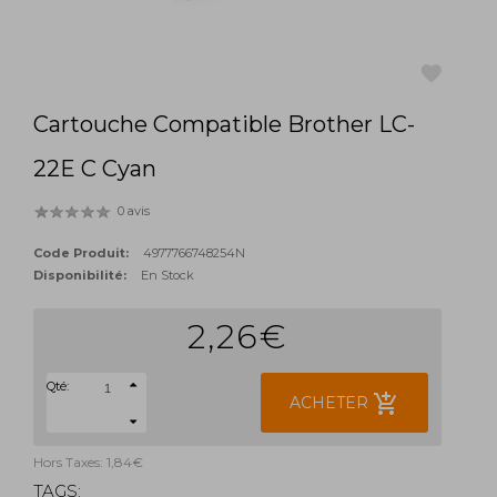
Cartouche Compatible Brother LC-
favorite
22E C Cyan
0 avis
Code Produit:
4977766748254N
Disponibilité:
En Stock
2,26€
Qté:
add_shopping_cart
ACHETER
Hors Taxes: 1,84€
TAGS: