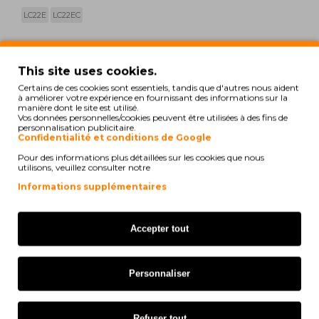
LC22E
LC22EC
print
Voir la compatibilité
This site uses cookies.
Certains de ces cookies sont essentiels, tandis que d'autres nous aident
à améliorer votre expérience en fournissant des informations sur la
Brother MFC-J 5920 DW
manière dont le site est utilisé.
Vos données personnelles/cookies peuvent être utilisées à des fins de
personnalisation publicitaire.
Confidentialité et conditions de Google
Pour des informations plus détaillées sur les cookies que nous
Iln'y a pas d'avis pour ce produit.
utilisons, veuillez consulter notre
Informations supplémentaires
Accepter tout
Aussi pour votre imprimante
Personnaliser
COMPATIBLE
Refuser tout