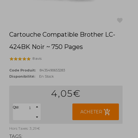
Cartouche Compatible Brother LC-
favorite
424BK Noir ~ 750 Pages
8 avis
Code Produit:
8435490653283
Disponibilité:
En Stock
4,05€
Qté:
add_shopping_cart
ACHETER
Hors Taxes: 3,29€
TAGS: