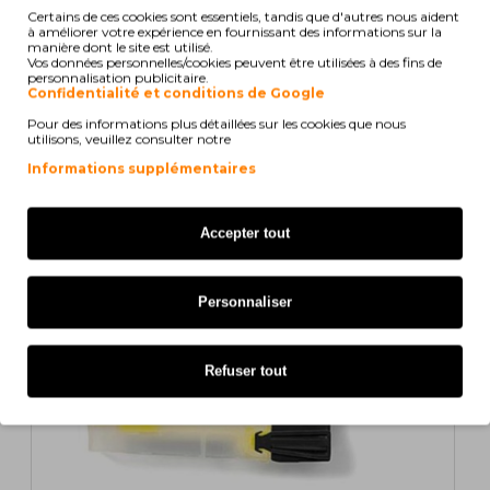
Certains de ces cookies sont essentiels, tandis que d'autres nous aident
à améliorer votre expérience en fournissant des informations sur la
Visualiser 1 de 5 de 8 (2 Pages)
manière dont le site est utilisé.
Vos données personnelles/cookies peuvent être utilisées à des fins de
personnalisation publicitaire.
Confidentialité et conditions de Google
Pour des informations plus détaillées sur les cookies que nous
Aussi pour votre imprimante
utilisons, veuillez consulter notre
Informations supplémentaires
COMPATIBLE
1
2
>
>|
Accepter tout
Personnaliser
Refuser tout