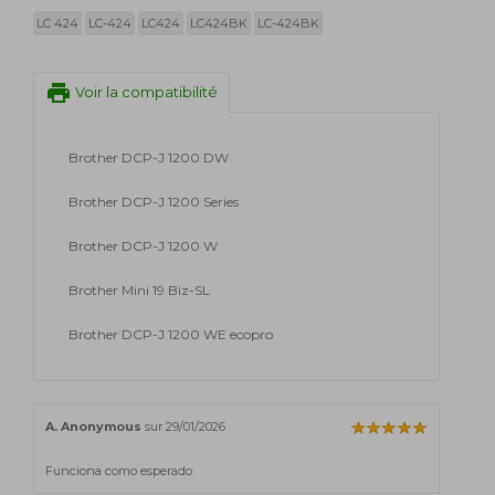
LC 424
LC-424
LC424
LC424BK
LC-424BK
print
Voir la compatibilité
Brother DCP-J 1200 DW
Brother DCP-J 1200 Series
Brother DCP-J 1200 W
Brother Mini 19 Biz-SL
Brother DCP-J 1200 WE ecopro
A. Anonymous
sur 29/01/2026
Funciona como esperado