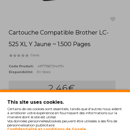
Cartouche Compatible Brother LC-
favorite
525 XL Y Jaune ~ 1.500 Pages
0 avis
Code Produit:
4977766731447N
Disponibilité:
En Stock
2,46€
Qté:
This site uses cookies.
add_shopping_cart
ACHETER
Certains de ces cookies sont essentiels, tandis que d'autres nous aident
à améliorer votre expérience en fournissant des informations sur la
manière dont le site est utilisé.
Hors Taxes: 2,00€
Vos données personnelles/cookies peuvent être utilisées à des fins de
personnalisation publicitaire.
TAGS:
Confidentialité et conditions de Google