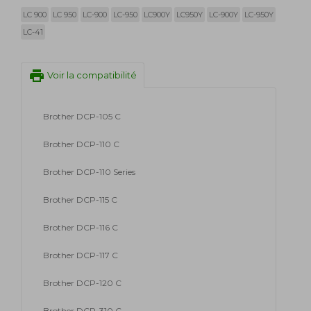
LC 900
LC 950
LC-900
LC-950
LC900Y
LC950Y
LC-900Y
LC-950Y
LC-41
print
Voir la compatibilité
Brother DCP-105 C
Brother DCP-110 C
Brother DCP-110 Series
Brother DCP-115 C
Brother DCP-116 C
Brother DCP-117 C
Brother DCP-120 C
Brother DCP-310 C