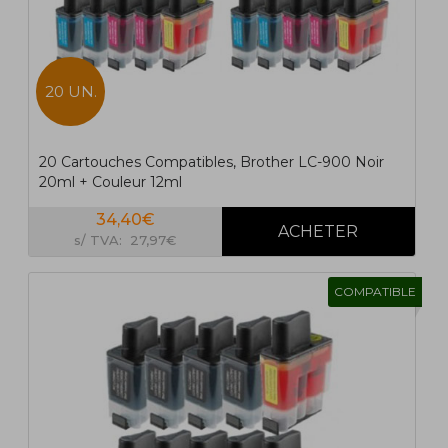
1
2
>
>|
20 UN.
20 Cartouches Compatibles, Brother LC-900 Noir
20ml + Couleur 12ml
34,40€
s/ TVA: 27,97€
COMPATIBLE