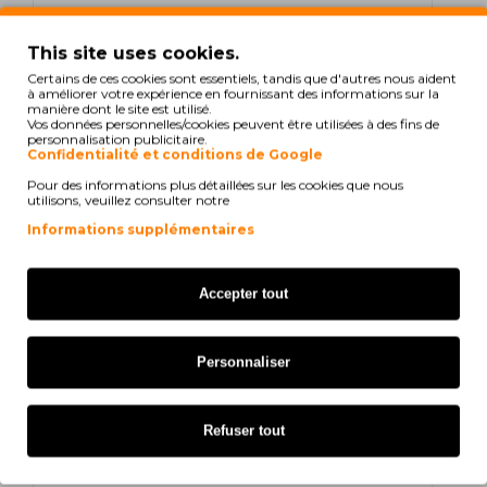
Brother MFC-610 CN
This site uses cookies.
Brother MFC-610 Series
Certains de ces cookies sont essentiels, tandis que d'autres nous aident
à améliorer votre expérience en fournissant des informations sur la
Brother MFC-615 CL
manière dont le site est utilisé.
Vos données personnelles/cookies peuvent être utilisées à des fins de
personnalisation publicitaire.
Brother MFC-620
Confidentialité et conditions de Google
Pour des informations plus détaillées sur les cookies que nous
Brother MFC-620 CLN
utilisons, veuillez consulter notre
Informations supplémentaires
Brother MFC-620 CN
Brother MFC-620 Series
Accepter tout
Brother MFC-640 CW
Personnaliser
Brother MFC-820 CW
Brother MFC-830 CLN
Refuser tout
Brother MFC-830 CLWN