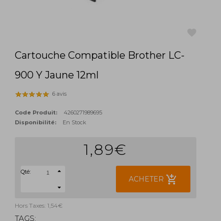
Cartouche Compatible Brother LC-
favorite
900 Y Jaune 12ml
6 avis
Code Produit:
4260271989695
Disponibilité:
En Stock
1,89€
Qté:
add_shopping_cart
ACHETER
Hors Taxes: 1,54€
TAGS: