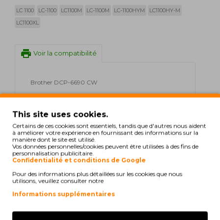
LC 1100
LC-1100
LC1100M
LC-1100M
LC-1100HYM
LC1100HY-M
LC1100XL
print
Voir la compatibilité
Brother DCP-6690 CW
Brother MFC-5890 CN
This site uses cookies.
Brother MFC-5895 CW
Certains de ces cookies sont essentiels, tandis que d'autres nous aident
à améliorer votre expérience en fournissant des informations sur la
manière dont le site est utilisé.
Brother MFC-6490 CW
Vos données personnelles/cookies peuvent être utilisées à des fins de
personnalisation publicitaire.
Confidentialité et conditions de Google
Brother MFC-6690 CW
Pour des informations plus détaillées sur les cookies que nous
Brother MFC-6890 CDW
utilisons, veuillez consulter notre
Informations supplémentaires
Brother MFC-6890 CW