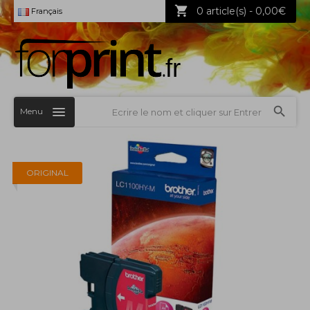
0 article(s) - 0,00€
Français
Menu
ORIGINAL