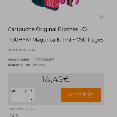
Cartouche Original Brother LC-
favorite
1100HYM Magenta 10.1ml ~ 750 Pages
0 avis
Code Produit:
4977766659871
Disponibilité:
En Stock
18,45€
Qté:
add_shopping_cart
ACHETER
Hors Taxes: 15,00€
TAGS: