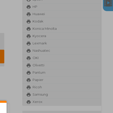
HP
Huawei
Kodak
Konica Minolta
Kyocera
Lexmark
Nashuatec
OKI
Olivetti
Pantum
Papier
Ricoh
Samsung
Xerox