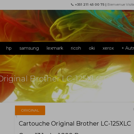
📞 +351 211 45 00 75 |
Bienvenue Visit
hp
samsung
lexmark
ricoh
oki
xerox
+ Aut
riginal Brother LC-125XLC Cyan 13
f
ORIGINAL
Cartouche Original Brother LC-125XLC