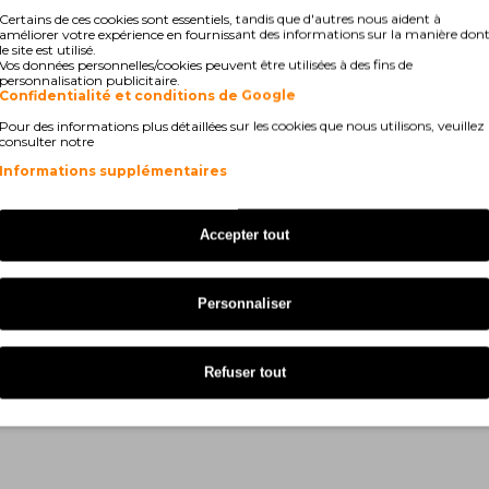
0 DW
Brother DCP-J 4110 W
Certains de ces cookies sont essentiels, tandis que d'autres nous aident à
améliorer votre expérience en fournissant des informations sur la manière don
0 DW
Brother MFC-J 4510 DW
le site est utilisé.
Vos données personnelles/cookies peuvent être utilisées à des fins de
personnalisation publicitaire.
0 DW
Brother MFC-J 6520 DW
Confidentialité et conditions de Google
Pour des informations plus détaillées sur les cookies que nous utilisons, veuillez
0 DW
consulter notre
Informations supplémentaires
Accepter tout
Personnaliser
Refuser tout