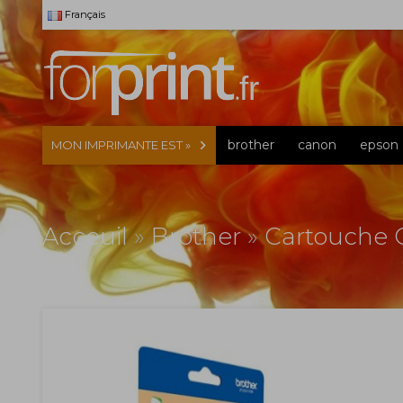
Français
brother
canon
epson
MON IMPRIMANTE EST »
Acceuil
»
Brother
»
Cartouche O