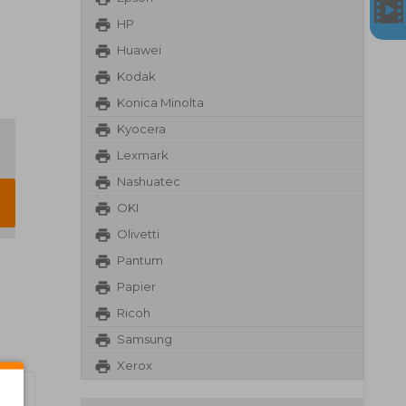
HP
Huawei
Kodak
Konica Minolta
Kyocera
Lexmark
Nashuatec
OKI
Olivetti
Pantum
Papier
Ricoh
Samsung
Xerox