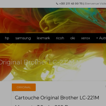
📞 +351 211 45 00 75 |
Bienvenue Visit
hp
samsung
lexmark
ricoh
oki
xerox
+ Aut
riginal Brother LC-221M Magenta 
f
ORIGINAL
Cartouche Original Brother LC-221M