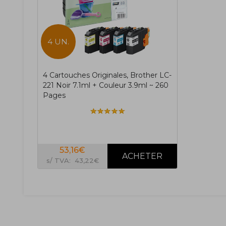
4 UN.
4 Cartouches Originales, Brother LC-
221 Noir 7.1ml + Couleur 3.9ml ~ 260
Pages
53,16€
s/ TVA: 43,22€