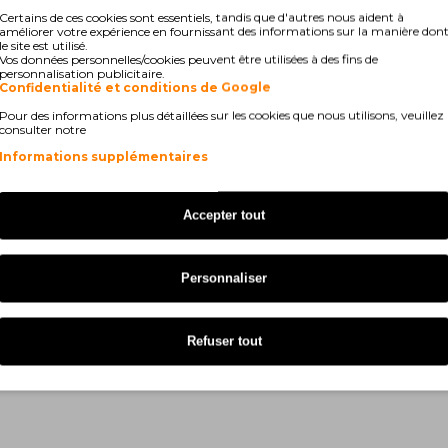
Series
Brother MFC-J 1140 W
Certains de ces cookies sont essentiels, tandis que d'autres nous aident à
améliorer votre expérience en fournissant des informations sur la manière don
0 DW
Brother MFC-J 1180 DWT
le site est utilisé.
Vos données personnelles/cookies peuvent être utilisées à des fins de
personnalisation publicitaire.
 DW
Brother MFC-J 880 DW
Confidentialité et conditions de Google
Pour des informations plus détaillées sur les cookies que nous utilisons, veuillez
consulter notre
Informations supplémentaires
Accepter tout
Personnaliser
Refuser tout