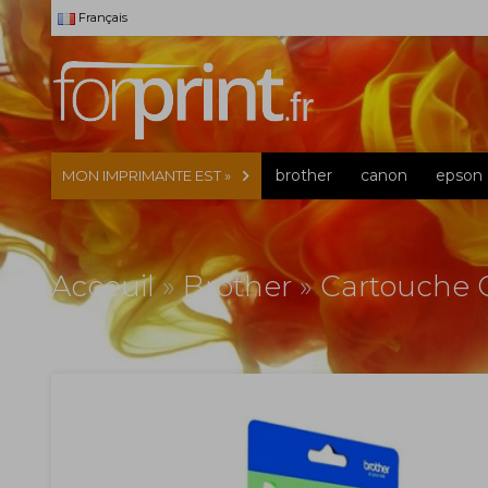
Français
brother
canon
epson
MON IMPRIMANTE EST »
Acceuil
»
Brother
»
Cartouche O