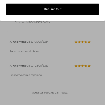
Brother MFC-J 4340 DWE Ecopro
Refuser tout
Brother MFC-J 4335 DW XL
Brother MFC-J 4535 DW XL
A. Anonymous
sur 30/05/2024
Tudo correu muito bem
A. Anonymous
sur 25/05/2022
De acordo com o esperado.
Visualiser 1 de 2 de 2 (1 Pages)