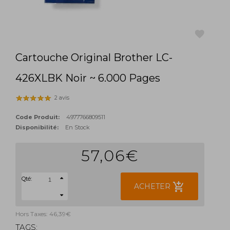
Cartouche Original Brother LC-
favorite
426XLBK Noir ~ 6.000 Pages
2 avis
Code Produit:
4977766809511
Disponibilité:
En Stock
57,06€
Qté:
add_shopping_cart
ACHETER
Hors Taxes: 46,39€
TAGS: