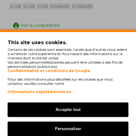
LC 426
LC-426
LC426
LC426XLBK
LC-426XLBK
print
Voir la compatibilité
This site uses cookies.
Brother MFC-J 4335 DW
Certains de ces cookies sont essentiels, tandis que d'autres nous aident
à améliorer votre expérience en fournissant des informations sur la
Brother MFC-J 4340 DW
manière dont le site est utilisé.
Vos données personnelles/cookies peuvent être utilisées à des fins de
personnalisation publicitaire.
Brother MFC-J 4535 DW
Confidentialité et conditions de Google
Pour des informations plus détaillées sur les cookies que nous
Brother MFC-J 4540 DW
utilisons, veuillez consulter notre
Informations supplémentaires
Brother MFC-J 4540 DW XL
Brother MFC-J 4540 DWT
Accepter tout
Brother MFC-J 4540 Series
Brother Mini 19 Biz-Step
Personnaliser