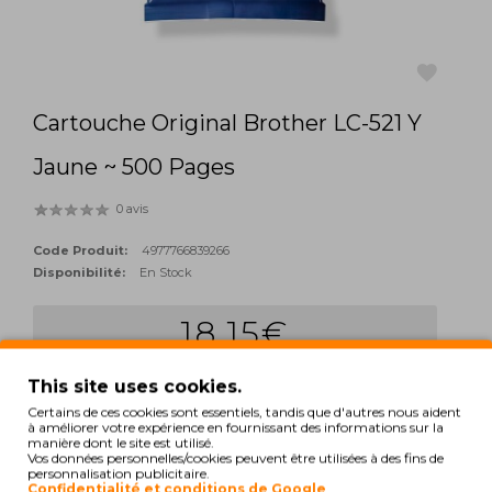
Cartouche Original Brother LC-521 Y
favorite
Jaune ~ 500 Pages
0 avis
Code Produit:
4977766839266
Disponibilité:
En Stock
18,15€
Qté:
This site uses cookies.
add_shopping_cart
ACHETER
Certains de ces cookies sont essentiels, tandis que d'autres nous aident
à améliorer votre expérience en fournissant des informations sur la
manière dont le site est utilisé.
Hors Taxes: 14,76€
Vos données personnelles/cookies peuvent être utilisées à des fins de
personnalisation publicitaire.
TAGS:
Confidentialité et conditions de Google