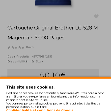
Cartouche Original Brother LC-528 M
favorite
Magenta ~ 5.000 Pages
0 avis
Code Produit:
4977766842952
Disponibilité:
En Stock
80,10€
Qté:
This site uses cookies.
add_shopping_cart
ACHETER
Certains de ces cookies sont essentiels, tandis que d'autres nous aident
à améliorer votre expérience en fournissant des informations sur la
manière dont le site est utilisé.
Hors Taxes: 65,12€
Vos données personnelles/cookies peuvent être utilisées à des fins de
personnalisation publicitaire.
TAGS:
Confidentialité et conditions de Google