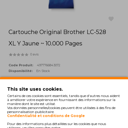
Cartouche Original Brother LC-528
favorite
XL Y Jaune ~ 10.000 Pages
0 avis
Code Produit:
4977766843072
Disponibilité:
En Stock
124,07€
This site uses cookies.
Certains de ces cookies sont essentiels, tandis que d'autres nous aident
Qté:
à améliorer votre expérience en fournissant des informations sur la
add_shopping_cart
ACHETER
manière dont le site est utilisé.
Vos données personnelles/cookies peuvent être utilisées à des fins de
personnalisation publicitaire.
Confidentialité et conditions de Google
Hors Taxes: 100,87€
Pour des informations plus détaillées sur les cookies que nous
TAGS:
utilisons, veuillez consulter notre