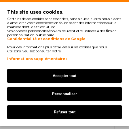
CZ1005
This site uses cookies.
Certains de ces cookies sont essentiels, tandis que d'autres nous aident
à améliorer votre expérience en fournissant des informations sur la
print
Voir la compatibilité
manière dont le site est utilisé.
Vos données personnelles/cookies peuvent être utilisées à des fins de
personnalisation publicitaire.
Confidentialité et conditions de Google
Brother VC-500 W
Pour des informations plus détaillées sur les cookies que nous
utilisons, veuillez consulter notre
Informations supplémentaires
F. Deolinda
sur 19/07/2025
Accepter tout
Recomendo
Personnaliser
deolinda f
sur 04/07/2025
Recomendo
Refuser tout
C. C
sur 17/10/2024