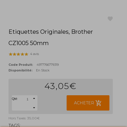
Etiquettes Originales, Brother
favorite
CZ1005 50mm
4 avis
Code Produit:
4977766779319
Disponibilité:
En Stock
43,05€
Qté:
add_shopping_cart
ACHETER
Hors Taxes: 35,00€
TAGS: