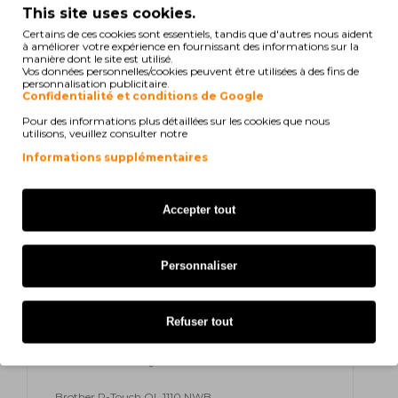
Brother P-Touch QL 700
This site uses cookies.
Certains de ces cookies sont essentiels, tandis que d'autres nous aident
Brother P-Touch QL 710 W
à améliorer votre expérience en fournissant des informations sur la
manière dont le site est utilisé.
Vos données personnelles/cookies peuvent être utilisées à des fins de
Brother P-Touch QL 720 NW
personnalisation publicitaire.
Confidentialité et conditions de Google
Brother P-Touch QL 710 Series
Pour des informations plus détaillées sur les cookies que nous
utilisons, veuillez consulter notre
Brother P-Touch QL 710 WSP
Informations supplémentaires
Brother P-Touch QL 800
Accepter tout
Brother P-Touch QL 810 W
Brother P-Touch QL 820 NWB
Personnaliser
Brother P-Touch QL 1060 NX
Refuser tout
Brother P-Touch QL 1100 Series
Brother P-Touch QL 1110
Brother P-Touch QL 1110 NWB