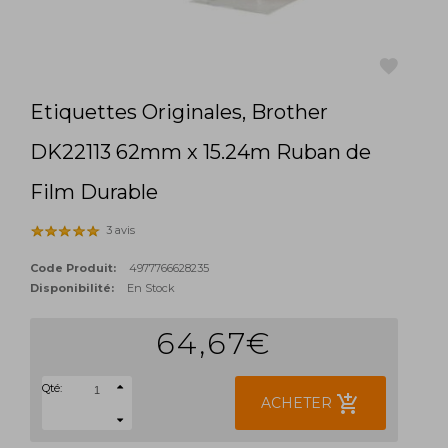
Etiquettes Originales, Brother
favorite
DK22113 62mm x 15.24m Ruban de
Film Durable
3 avis
Code Produit:
4977766628235
Disponibilité:
En Stock
64,67€
Qté:
add_shopping_cart
ACHETER