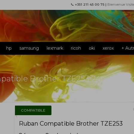
📞 +351 211 45 00 75 |
Bienvenue Visit
hp
samsung
lexmark
ricoh
oki
xerox
+ Aut
atible Brother TZE253 24mm x 
f
COMPATIBLE
Ruban Compatible Brother TZE253