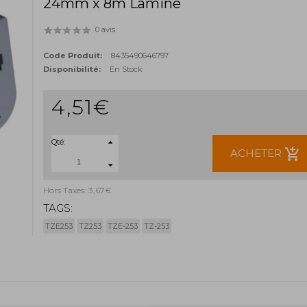
24mm x 8m Laminé
0 avis
Code Produit:
8435490646797
Disponibilité:
En Stock
4,51€
Qté:
add_shopping_cart
ACHETER
Hors Taxes: 3,67€
TAGS:
TZE253
TZ253
TZE-253
TZ-253