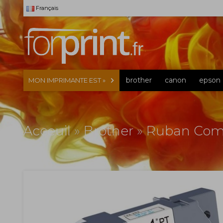
Français
brother
canon
epson
MON IMPRIMANTE EST »
Acceuil
»
Brother
»
Ruban Comp