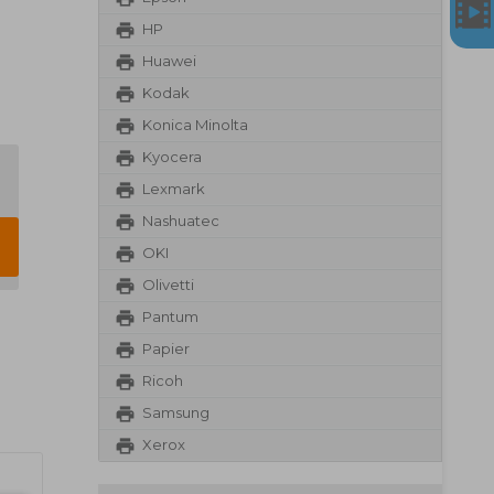
HP
Huawei
Kodak
Konica Minolta
Kyocera
Lexmark
Nashuatec
OKI
Olivetti
Pantum
Papier
Ricoh
Samsung
Xerox