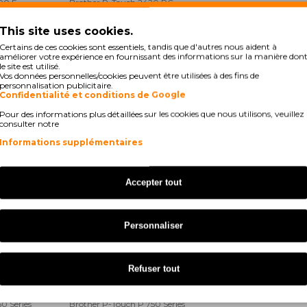
00 E
Brother P-Touch 2420 PC
This site uses cookies.
50
Brother P-Touch 2450 CC
Certains de ces cookies sont essentiels, tandis que d'autres nous aident à
améliorer votre expérience en fournissant des informations sur la manière don
60
Brother P-Touch 2470
le site est utilisé.
Vos données personnelles/cookies peuvent être utilisées à des fins de
00 PC
Brother P-Touch 2730 VP
personnalisation publicitaire.
Confidentialité et conditions de Google
00
Brother P-Touch 550
Pour des informations plus détaillées sur les cookies que nous utilisons, veuillez
consulter notre
00 VP
Brother P-Touch 9200 DX
Informations supplémentaires
0 Series
Brother P-Touch 9400
Accepter tout
00
Brother P-Touch 9700 PC
500 VP
Brother P-Touch E 550 W VP
Personnaliser
00 Li
Brother P-Touch H 500 Series
Refuser tout
750 W
Brother P-Touch RL 700 S
0 Series
Brother P-Touch P 750 Series