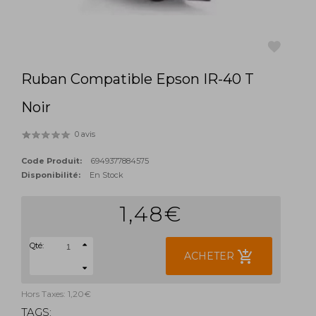
Ruban Compatible Epson IR-40 T
favorite
Noir
0 avis
Code Produit:
6949377884575
Disponibilité:
En Stock
1,48€
Qté:
add_shopping_cart
ACHETER
Hors Taxes: 1,20€
TAGS: