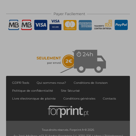
GDPR Tools
Qui sommes-nous?
Conditions de livraison
Politique de confidentialité
Site Sécurisé
Livre électronique de plainte
Conditions générales
Contacts
Tous droits réservés. Forprint.fr © 2026
Av. José Malhoa, nº2 1º Andar Escritório 1.4, 1070-325 Lisboa
|
Téléphones:
|