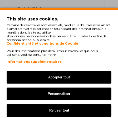
Olivetti 800 PD
This site uses cookies.
Olivetti PD 710
Certains de ces cookies sont essentiels, tandis que d'autres nous aident
à améliorer votre expérience en fournissant des informations sur la
Olivetti PD 712
manière dont le site est utilisé.
Vos données personnelles/cookies peuvent être utilisées à des fins de
Olivetti PD 800
personnalisation publicitaire.
Confidentialité et conditions de Google
Olivetti Summa 120
Pour des informations plus détaillées sur les cookies que nous
utilisons, veuillez consulter notre
Olivetti Summa 220
Informations supplémentaires
Olympia 711 PD
Accepter tout
Olympia CPD 12
Olympia CPD 12 L
Personnaliser
Olympia CPD 430
Refuser tout
Olympia CPD 440