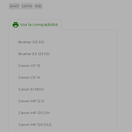
IR40T
GR745
IR50
print
Voir la compatibilité
Brother 123 PD
Brother EX 123 PD
Canon CP 13
Canon CP 14
Canon EI 5300
Canon MP 12 D
Canon MP 120 DH
Canon MP 120 DLE