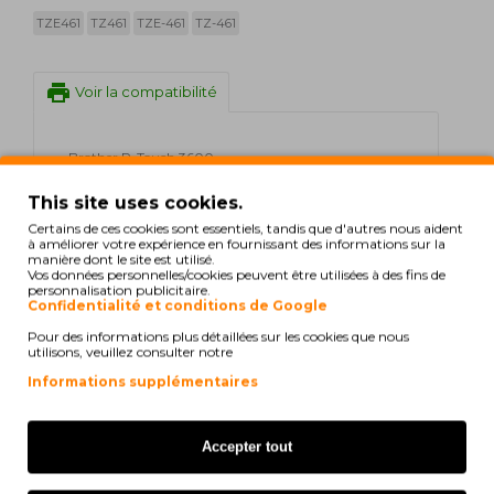
TZE461
TZ461
TZE-461
TZ-461
print
Voir la compatibilité
Brother P-Touch 3600
This site uses cookies.
Brother P-Touch 550
Certains de ces cookies sont essentiels, tandis que d'autres nous aident
à améliorer votre expérience en fournissant des informations sur la
Brother P-Touch 9200 DX
manière dont le site est utilisé.
Vos données personnelles/cookies peuvent être utilisées à des fins de
Brother P-Touch 9200 PC
personnalisation publicitaire.
Confidentialité et conditions de Google
Brother P-Touch 9200 Series
Pour des informations plus détaillées sur les cookies que nous
utilisons, veuillez consulter notre
Brother P-Touch 9400
Informations supplémentaires
Brother P-Touch 9500 PC
Accepter tout
Brother P-Touch 9600