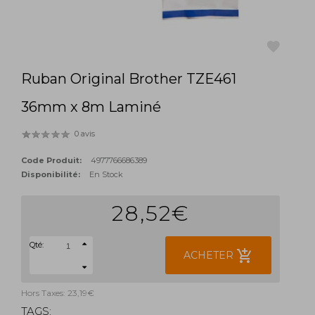
Ruban Original Brother TZE461
favorite
36mm x 8m Laminé
0 avis
Code Produit:
4977766686389
Disponibilité:
En Stock
28,52€
Qté:
add_shopping_cart
ACHETER
Hors Taxes: 23,19€
TAGS: