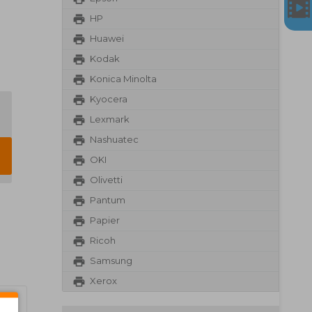
HP
Huawei
Kodak
Konica Minolta
Kyocera
Lexmark
Nashuatec
OKI
Olivetti
Pantum
Papier
Ricoh
Samsung
Xerox