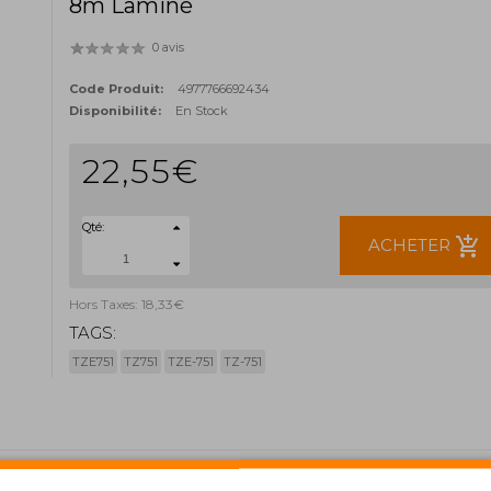
8m Laminé
0 avis
Code Produit:
4977766692434
Disponibilité:
En Stock
22,55€
Qté:
add_shopping_cart
ACHETER
Hors Taxes: 18,33€
TAGS:
TZE751
TZ751
TZE-751
TZ-751