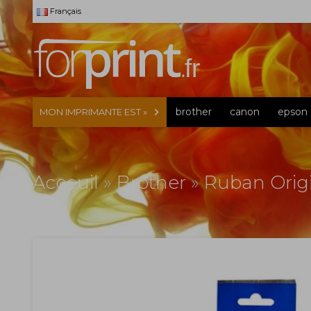
Français
brother
canon
epson
MON IMPRIMANTE EST »
Acceuil
»
Brother
»
Ruban Orig