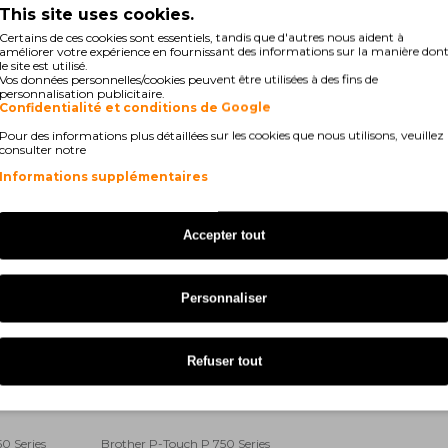
00 E
Brother P-Touch 2420 PC
This site uses cookies.
Certains de ces cookies sont essentiels, tandis que d'autres nous aident à
50
Brother P-Touch 2450 CC
améliorer votre expérience en fournissant des informations sur la manière don
le site est utilisé.
Vos données personnelles/cookies peuvent être utilisées à des fins de
60
Brother P-Touch 2470
personnalisation publicitaire.
Confidentialité et conditions de Google
00 PC
Brother P-Touch 2730 VP
Pour des informations plus détaillées sur les cookies que nous utilisons, veuillez
consulter notre
00
Brother P-Touch 550
Informations supplémentaires
00 VP
Brother P-Touch 9200 DX
Accepter tout
0 Series
Brother P-Touch 9400
00
Brother P-Touch 9700 PC
Personnaliser
500 VP
Brother P-Touch E 550 W VP
Refuser tout
00 Li
Brother P-Touch H 500 Series
750 W
Brother P-Touch RL 700 S
0 Series
Brother P-Touch P 750 Series