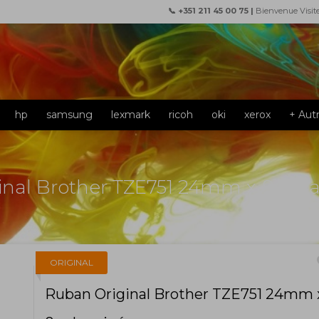
📞 +351 211 45 00 75 |
Bienvenue Visit
hp
samsung
lexmark
ricoh
oki
xerox
+ Aut
inal Brother TZE751 24mm x 8m L
f
ORIGINAL
Ruban Original Brother TZE751 24mm 