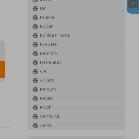
HP
Huawei
Kodak
Konica Minolta
Kyocera
Lexmark
Nashuatec
OKI
Olivetti
Pantum
Papier
Ricoh
Samsung
Xerox