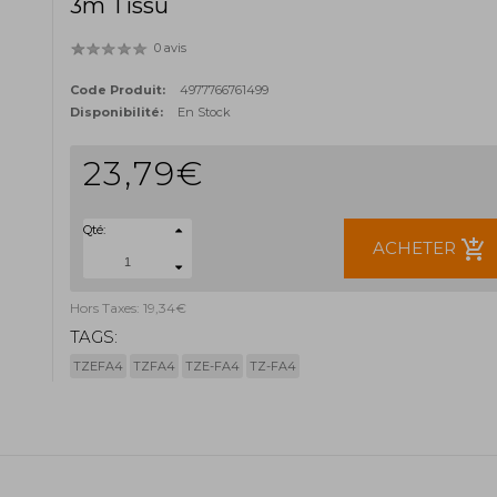
3m Tissu
0 avis
Code Produit:
4977766761499
Disponibilité:
En Stock
23,79€
Qté:
add_shopping_cart
ACHETER
Hors Taxes: 19,34€
TAGS:
TZEFA4
TZFA4
TZE-FA4
TZ-FA4