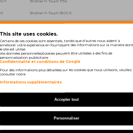
00 F
Brother P-Touch 1750
00
Brother P-Touch 1800 E
50 CC
Brother P-Touch 1850 VP
This site uses cookies.
 E
Brother P-Touch 220
Certains de ces cookies sont essentiels, tandis que d'autres nous aident à
améliorer votre expérience en fournissant des informations sur la manière don
00 E
Brother P-Touch 2420 PC
le site est utilisé.
Vos données personnelles/cookies peuvent être utilisées à des fins de
personnalisation publicitaire.
50
Brother P-Touch 2450 CC
Confidentialité et conditions de Google
Pour des informations plus détaillées sur les cookies que nous utilisons, veuillez
60
Brother P-Touch 2470
consulter notre
Informations supplémentaires
00 PC
Brother P-Touch 2730 VP
0 SP
Brother P-Touch 310
Accepter tout
 Series
Brother P-Touch 340
Personnaliser
 Series
Brother P-Touch 350
0
Brother P-Touch 540 C