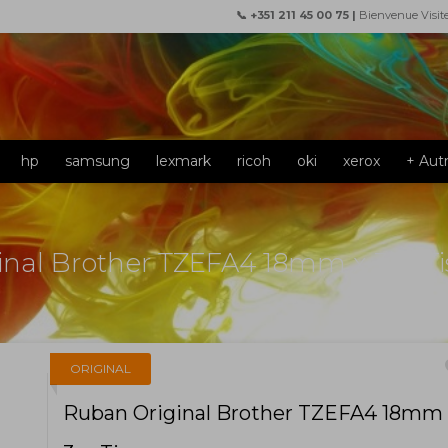
📞 +351 211 45 00 75 |
Bienvenue Visit
hp
samsung
lexmark
ricoh
oki
xerox
+ Aut
inal Brother TZEFA4 18mm x 3m Ti
f
ORIGINAL
Ruban Original Brother TZEFA4 18mm 