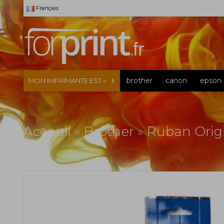
Français
brother
canon
epson
MON IMPRIMANTE EST »
Acceuil
»
Brother
»
Ruban Orig