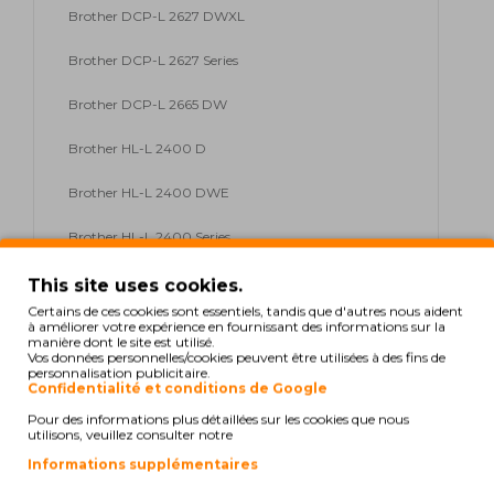
Brother DCP-L 2627 DWXL
Brother DCP-L 2627 Series
Brother DCP-L 2665 DW
Brother HL-L 2400 D
Brother HL-L 2400 DWE
Brother HL-L 2400 Series
Brother HL-L 2405 W
This site uses cookies.
Certains de ces cookies sont essentiels, tandis que d'autres nous aident
Brother HL-L 2440 DWE
à améliorer votre expérience en fournissant des informations sur la
manière dont le site est utilisé.
Vos données personnelles/cookies peuvent être utilisées à des fins de
Brother HL-L 2447 DW
personnalisation publicitaire.
Confidentialité et conditions de Google
Brother HL-L 2460 DW
Pour des informations plus détaillées sur les cookies que nous
utilisons, veuillez consulter notre
Brother HL-L 2460 DWXL
Informations supplémentaires