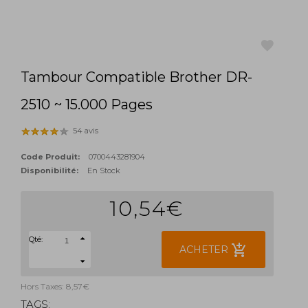
Tambour Compatible Brother DR-
favorite
2510 ~ 15.000 Pages
54 avis
Code Produit:
0700443281904
Disponibilité:
En Stock
10,54€
Qté:
add_shopping_cart
ACHETER
Hors Taxes: 8,57€
TAGS: