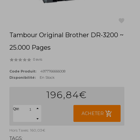
Tambour Original Brother DR-3200 ~
favorite
25.000 Pages
0 avis
Code Produit:
4977766666008
Disponibilité:
En Stock
196,84€
Qté:
add_shopping_cart
ACHETER
Hors Taxes: 160,03€
TAGS: