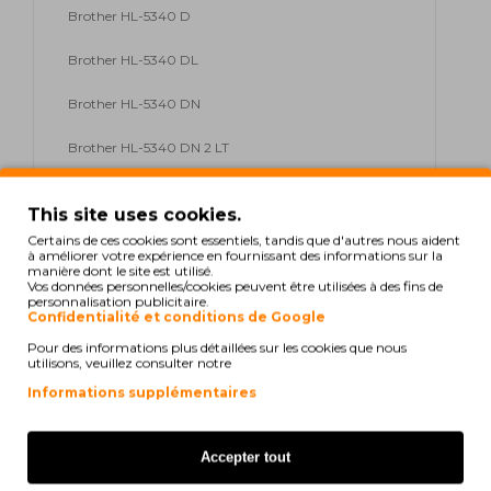
Brother HL-5340 D
Brother HL-5340 DL
Brother HL-5340 DN
Brother HL-5340 DN 2 LT
Brother HL-5340 DNLT
This site uses cookies.
Brother HL-5340 DW
Certains de ces cookies sont essentiels, tandis que d'autres nous aident
à améliorer votre expérience en fournissant des informations sur la
manière dont le site est utilisé.
Brother HL-5350
Vos données personnelles/cookies peuvent être utilisées à des fins de
personnalisation publicitaire.
Confidentialité et conditions de Google
Brother HL-5350 DN
Pour des informations plus détaillées sur les cookies que nous
utilisons, veuillez consulter notre
Brother HL-5350 DN 2 LT
Informations supplémentaires
Brother HL-5350 DNLT
Brother HL-5370
Accepter tout