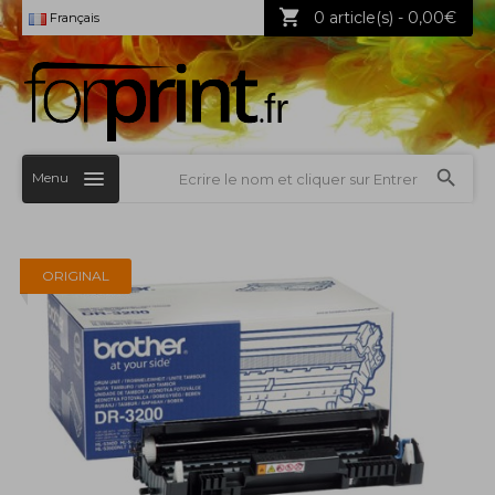
0 article(s) - 0,00€
Français
Menu
ORIGINAL