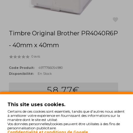
Timbre Original Brother PR4040R6P
favorite
- 40mm x 40mm
0 avis
Code Produit:
4977766054980
Disponibilité:
En Stock
58,77€
Qté:
This site uses cookies.
add_shopping_cart
ACHETER
Certains de ces cookies sont essentiels, tandis que d'autres nous aident
à améliorer votre expérience en fournissant des informations sur la
manière dont le site est utilisé.
Hors Taxes: 47,78€
Vos données personnelles/cookies peuvent être utilisées à des fins de
personnalisation publicitaire.
TAGS:
Confidentialité et conditions de Google