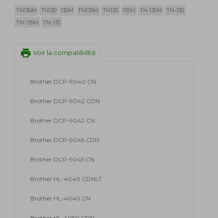
TN130M
TN130
130M
TN135M
TN135
135M
TN-130M
TN-130
TN-135M
TN-135
print
Voir la compatibilité
Brother DCP-9040 CN
Brother DCP-9042 CDN
Brother DCP-9042 CN
Brother DCP-9045 CDN
Brother DCP-9045 CN
Brother HL-4040 CDNLT
Brother HL-4040 CN
Brother HL-4050 CDN