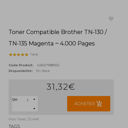
Toner Compatible Brother TN-130 /
favorite
TN-135 Magenta ~ 4.000 Pages
1 avis
Code Produit:
4260271988353
Disponibilité:
En Stock
31,32€
Qté:
add_shopping_cart
ACHETER
Hors Taxes: 25,46€
TAGS: