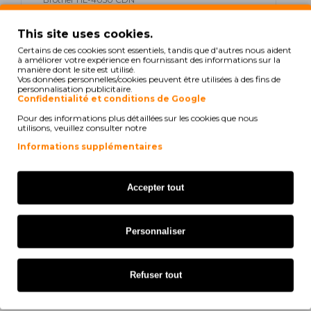
Brother HL-4050 CDNLT
This site uses cookies.
Certains de ces cookies sont essentiels, tandis que d'autres nous aident
Brother HL-4070 CDW
à améliorer votre expérience en fournissant des informations sur la
manière dont le site est utilisé.
Vos données personnelles/cookies peuvent être utilisées à des fins de
Brother MFC-9440 CDW
personnalisation publicitaire.
Confidentialité et conditions de Google
Brother MFC-9440 CN
Pour des informations plus détaillées sur les cookies que nous
utilisons, veuillez consulter notre
Brother MFC-9445 CDN
Informations supplémentaires
Brother MFC-9450 CDN
Accepter tout
Brother MFC-9450 CLT
Brother MFC-9450 CN
Personnaliser
Brother MFC-9840 CDW
Refuser tout
Brother MFC-9450 Series