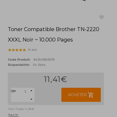
Toner Compatible Brother TN-2220
favorite
XXXL Noir ~ 10.000 Pages
14 avis
Code Produit:
8435490635159
Disponibilité:
En Stock
11,41€
Qté:
add_shopping_cart
ACHETER
Hors Taxes: 9,28€
TAGS: