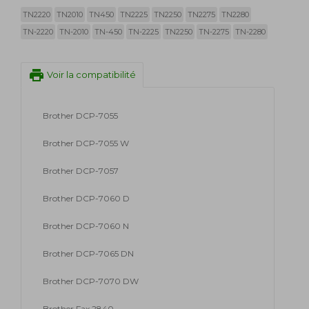
TN2220
TN2010
TN450
TN2225
TN2250
TN2275
TN2280
TN-2220
TN-2010
TN-450
TN-2225
TN2250
TN-2275
TN-2280
print
Voir la compatibilité
Brother DCP-7055
Brother DCP-7055 W
Brother DCP-7057
Brother DCP-7060 D
Brother DCP-7060 N
Brother DCP-7065 DN
Brother DCP-7070 DW
Brother Fax 2840