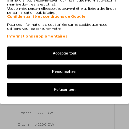
à améliorer votre expérience en fournissant des informations sur la
manière dont le site est utilisé.
Vos données personnelles/cookies peuvent être utilisées à des fins de
Brother HL-2220
personnalisation publicitaire.
Confidentialité et conditions de Google
Brother HL-2230
Pour des informations plus détaillées sur les cookies que nous
utilisons, veuillez consulter notre
Brother HL-2240
Informations supplémentaires
Brother HL-2240 D
Accepter tout
Brother HL-2240 DR
Brother HL-2240 L
Personnaliser
Brother HL-2250 DN
Refuser tout
Brother HL-2250 DNR
Brother HL-2270 DW
Brother HL-2275 DW
Brother HL-2280 DW