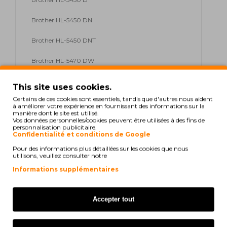
Brother HL-5450 DN
Brother HL-5450 DNT
Brother HL-5470 DW
Brother HL-5470 DWT
This site uses cookies.
Certains de ces cookies sont essentiels, tandis que d'autres nous aident
Brother HL-5480 DW
à améliorer votre expérience en fournissant des informations sur la
manière dont le site est utilisé.
Vos données personnelles/cookies peuvent être utilisées à des fins de
Brother HL-6100 Series
personnalisation publicitaire.
Confidentialité et conditions de Google
Brother HL-6180 DW
Pour des informations plus détaillées sur les cookies que nous
utilisons, veuillez consulter notre
Brother HL-6180 DWT
Informations supplémentaires
Brother MFC-8510 DN
Accepter tout
Brother MFC-8515 DN
Brother MFC-8520 DN