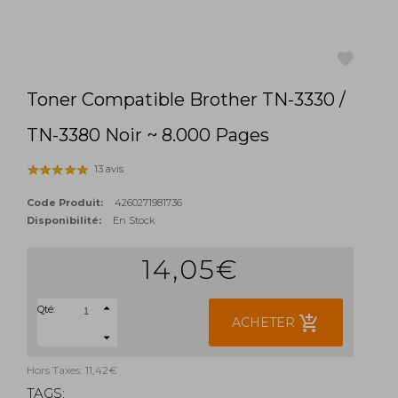
Toner Compatible Brother TN-3330 /
favorite
TN-3380 Noir ~ 8.000 Pages
13 avis
Code Produit:
4260271981736
Disponibilité:
En Stock
14,05€
Qté:
add_shopping_cart
ACHETER
Hors Taxes: 11,42€
TAGS: