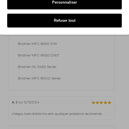
Personnaliser
Brother MFC-8710 DW
Refuser tout
Brother MFC-8810 DW
Brother MFC-8910 DW
Brother MFC-8950 DW
Brother MFC-8950 DWT
Brother HL-5450 Series
Brother MFC-8900 Series
A. J
sur 12/10/2024
chegou tudo direitinho sem qualquer problema recomendo