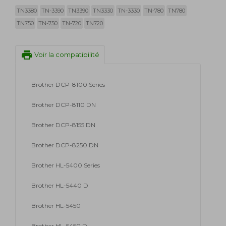
TN3380
TN-3390
TN3390
TN3330
TN-3330
TN-780
TN780
TN750
TN-750
TN-720
TN720
print
Voir la compatibilité
Brother DCP-8100 Series
Brother DCP-8110 DN
Brother DCP-8155 DN
Brother DCP-8250 DN
Brother HL-5400 Series
Brother HL-5440 D
Brother HL-5450
Brother HL-5450 D