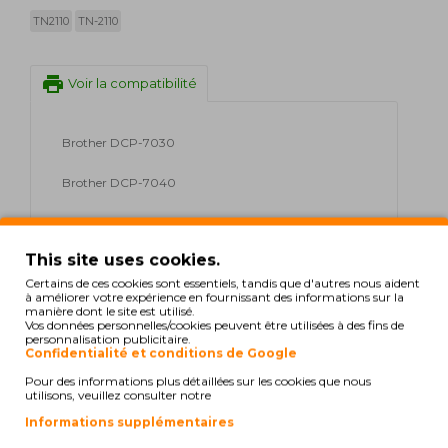
TN2110
TN-2110
print
Voir la compatibilité
Brother DCP-7030
Brother DCP-7040
Brother DCP-7045 N
This site uses cookies.
Brother HL-2140
Certains de ces cookies sont essentiels, tandis que d'autres nous aident
à améliorer votre expérience en fournissant des informations sur la
Brother HL-2150 N
manière dont le site est utilisé.
Vos données personnelles/cookies peuvent être utilisées à des fins de
personnalisation publicitaire.
Brother HL-2150 NR
Confidentialité et conditions de Google
Pour des informations plus détaillées sur les cookies que nous
Brother HL-2170 N
utilisons, veuillez consulter notre
Informations supplémentaires
Brother HL-2170 W