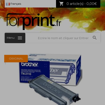
0 article(s) - 0,00€
Français
Menu
ORIGINAL