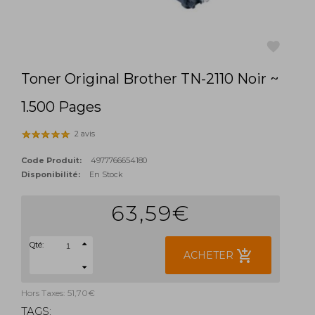
Toner Original Brother TN-2110 Noir ~
favorite
1.500 Pages
2 avis
Code Produit:
4977766654180
Disponibilité:
En Stock
63,59€
Qté:
add_shopping_cart
ACHETER
Hors Taxes: 51,70€
TAGS: