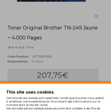
Toner Original Brother TN-249 Jaune
favorite
~ 4.000 Pages
0 avis
Code Produit:
4977766821858
Disponibilité:
En Stock
207,75€
Qté:
add_shopping_cart
ACHETER
This site uses cookies.
Certains de ces cookies sont essentiels, tandis que d'autres nous aident
à améliorer votre expérience en fournissant des informations sur la
Hors Taxes: 168,90€
manière dont le site est utilisé.
Vos données personnelles/cookies peuvent être utilisées à des fins de
TAGS: