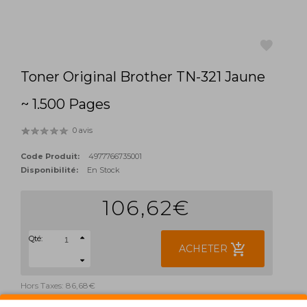
Toner Original Brother TN-321 Jaune
favorite
~ 1.500 Pages
0 avis
Code Produit:
4977766735001
Disponibilité:
En Stock
106,62€
Qté:
add_shopping_cart
ACHETER
Hors Taxes: 86,68€
TAGS: