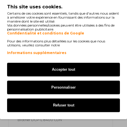
TN321Y
TN321
321Y
TN-321Y
TN-321
This site uses cookies.
Certains de ces cookies sont essentiels, tandis que d'autres nous aident
à améliorer votre expérience en fournissant des informations sur la
manière dont le site est utilisé.
print
Voir la compatibilité
Vos données personnelles/cookies peuvent être utilisées à des fins de
personnalisation publicitaire.
Confidentialité et conditions de Google
Brother DCP-L 8450 CDW
Pour des informations plus détaillées sur les cookies que nous
utilisons, veuillez consulter notre
Brother HL-L 8250 CDN
Informations supplémentaires
Brother HL-L 8300 Series
Accepter tout
Brother HL-L 8350 CDW
Brother HL-L 8350 CDWT
Personnaliser
Brother MFC-L 8600 CDW
Refuser tout
Brother MFC-L 8850 CDW
Brother DCP-L 8400 CDN