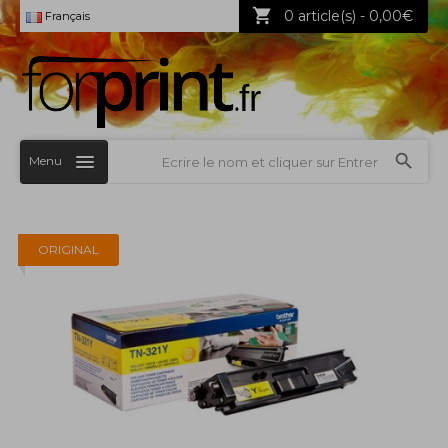
0 article(s) - 0,00€
Français
Menu
ORIGINAL