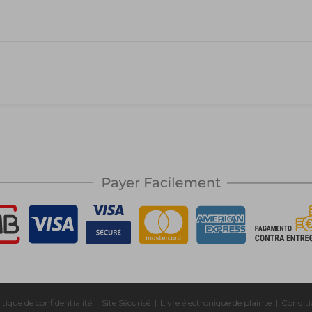
itique de confidentialité
|
Site Sécurisé
|
Livre électronique de plainte
|
Conditi