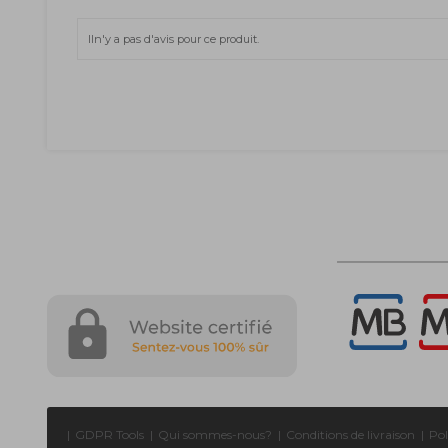
Iln'y a pas d'avis pour ce produit.
|
GDPR Tools
|
Qui sommes-nous?
|
Conditions de livraison
|
Pol