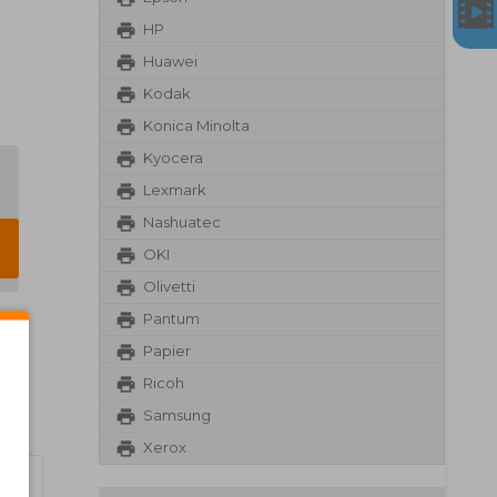
HP
Huawei
Kodak
Konica Minolta
Kyocera
Lexmark
Nashuatec
OKI
Olivetti
Pantum
Papier
Ricoh
t
Samsung
Xerox