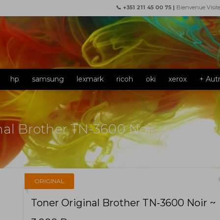
📞 +351 211 45 00 75 |
Bienvenue Visit
hp
samsung
lexmark
ricoh
oki
xerox
+ Aut
nal Brother TN-3600 Noir ~ 3.000 
f
ORIGINAL
Toner Original Brother TN-3600 Noir ~