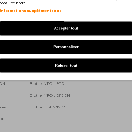
0 DW
Brother HL-L 5210
consulter notre
Informations supplémentaires
DNT
Brother HL-L 5210 DW
Brother HL-L 5216 DN
Accepter tout
DW
Brother HL-L 6410
Personnaliser
Brother HL-L 6415 DW
Brother MFC-L 5710 DN
Refuser tout
Brother MFC-L 6710 DW
 DN
Brother MFC-L 6910
Brother MFC-L 6915 DN
ries
Brother HL-L 5215 DN
 DN