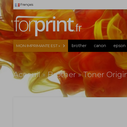
Français
brother
canon
epson
MON IMPRIMANTE EST »
Acceuil
»
Brother
»
Toner Origi