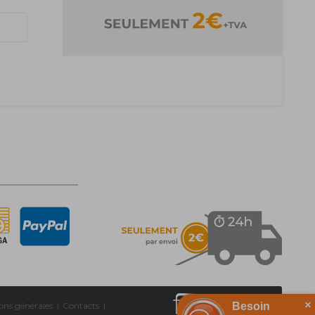
×
ons générales
|
Contacts
|
Besoin