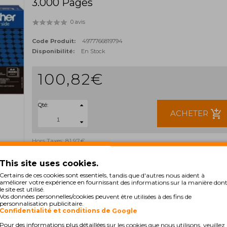
3.000 Pages
0 avis
Code Produit:
4977766819794
Disponibilité:
En Stock
100,82€
Qté:
add_shopping_cart
ACHETER
Hors Taxes: 81,97€
TAGS:
This site uses cookies.
TN3600
TN-3600
TN 3600
Certains de ces cookies sont essentiels, tandis que d'autres nous aident à
améliorer votre expérience en fournissant des informations sur la manière don
le site est utilisé.
Vos données personnelles/cookies peuvent être utilisées à des fins de
personnalisation publicitaire.
Confidentialité et conditions de Google
Pour des informations plus détaillées sur les cookies que nous utilisons, veuillez