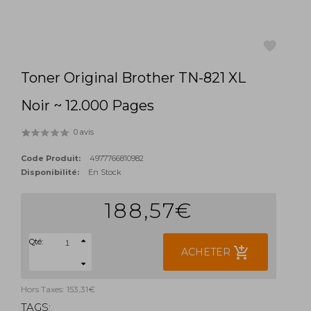
Toner Original Brother TN-821 XL
favorite
Noir ~ 12.000 Pages
0 avis
Code Produit:
4977766810982
Disponibilité:
En Stock
188,57€
Qté:
add_shopping_cart
ACHETER
Hors Taxes: 153,31€
TAGS: