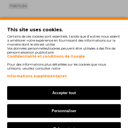
TN821XLBK
print
Voir la compatibilité
This site uses cookies.
Certains de ces cookies sont essentiels, tandis que d'autres nous aident
à améliorer votre expérience en fournissant des informations sur la
Brother HL-L 9430 CDN
manière dont le site est utilisé.
Vos données personnelles/cookies peuvent être utilisées à des fins de
Brother MFC-L 9630 CDN
personnalisation publicitaire.
Confidentialité et conditions de Google
Brother HL-L 9400 Series
Pour des informations plus détaillées sur les cookies que nous
utilisons, veuillez consulter notre
Brother HL-L 9470 CDN
Informations supplémentaires
Brother HL-L 9470 CDNT
Accepter tout
Brother HL-L 9470 CDNTT
Brother HL-L 9470 Series
Personnaliser
Brother MFC-EX 670