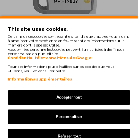
This site uses cookies.
En Stock
Certains de ces cookies sont essentiels, tandis que d'autres nous aident
à améliorer votre expérience en fournissant des informations sur la
Cartouche Compatible Canon PFI-1700 / PFI-1300 /
manière dont le site est utilisé.
PFI-1100 Y Jaune 700ml
Vos données personnelles/cookies peuvent être utilisées à des fins de
personnalisation publicitaire.
Confidentialité et conditions de Google
Pour des informations plus détaillées sur les cookies que nous
utilisons, veuillez consulter notre
Informations supplémentaires
69,58€
Hors Taxes: 56,57€
Accepter tout
ORIGINAL
Personnaliser
Refuser tout