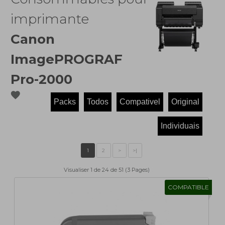
imprimante
Canon
ImagePROGRAF
Pro-2000
favorite
Visualiser 1 de 24 de 51 (3 Pages)
COMPATIBLE
1
2
>
>|