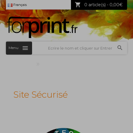
0 article(s) - 0,00€
Français
Menu
Acceuil
»
Site Sécurisé
Site Sécurisé