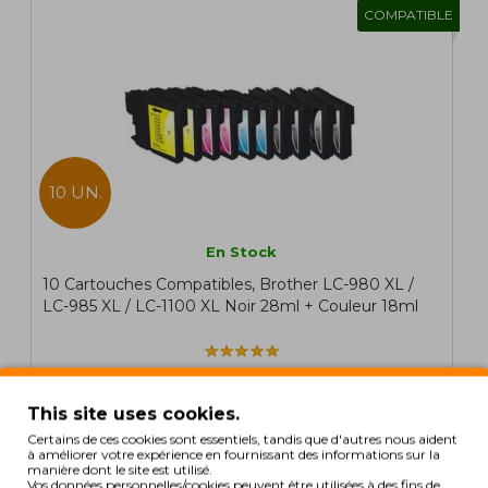
COMPATIBLE
10 UN.
En Stock
10 Cartouches Compatibles, Brother LC-980 XL /
LC-985 XL / LC-1100 XL Noir 28ml + Couleur 18ml
This site uses cookies.
15,04€
Certains de ces cookies sont essentiels, tandis que d'autres nous aident
Hors Taxes: 12,23€
à améliorer votre expérience en fournissant des informations sur la
manière dont le site est utilisé.
Vos données personnelles/cookies peuvent être utilisées à des fins de