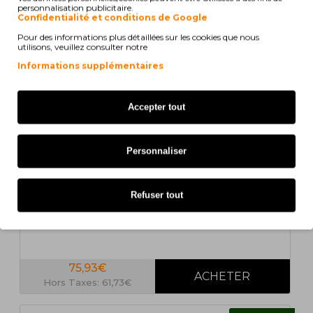
COMPATIBLE
personnalisation publicitaire.
Confidentialité et conditions de Google
Pour des informations plus détaillées sur les cookies que nous
utilisons, veuillez consulter notre
Informations supplémentaires
Accepter tout
10 UN.
Personnaliser
En Stock
10 Toner Compatibles, Brother TN-2410 / TN-2420
Noir ~ 3.000 Pages
Refuser tout
75,93€
Hors Taxes: 61,73€