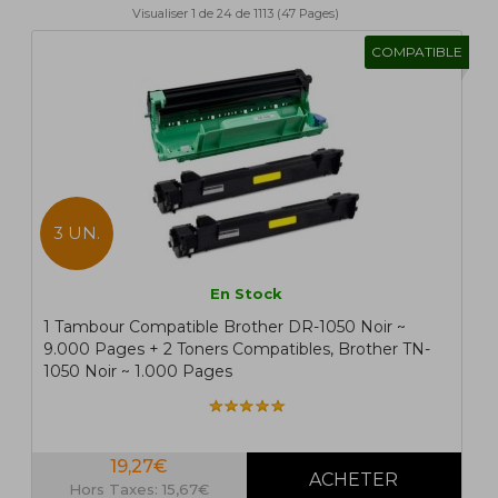
Visualiser 1 de 24 de 1113 (47 Pages)
1
2
>
>|
COMPATIBLE
3 UN.
En Stock
1 Tambour Compatible Brother DR-1050 Noir ~
9.000 Pages + 2 Toners Compatibles, Brother TN-
1050 Noir ~ 1.000 Pages
19,27€
Hors Taxes: 15,67€