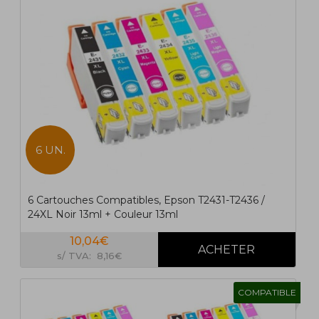
6 UN.
6 Cartouches Compatibles, Epson T2431-T2436 /
24XL Noir 13ml + Couleur 13ml
10,04€
s/ TVA: 8,16€
COMPATIBLE