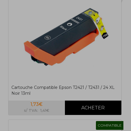
1
2
>
>|
Cartouche Compatible Epson T2421 / T2431 / 24 XL
Noir 13ml
1,73€
s/ TVA: 1,41€
COMPATIBLE