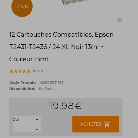
12 UN.
12 Cartouches Compatibles, Epson
favorite
T2431-T2436 / 24 XL Noir 13ml +
Couleur 13ml
15 avis
Code Produit:
4260219731393
Disponibilité:
En Stock
19,98€
Qté:
add_shopping_cart
ACHETER