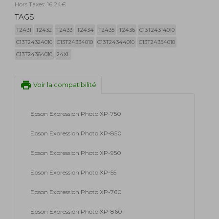
Hors Taxes: 16,24€
TAGS:
T2431
T2432
T2433
T2434
T2435
T2436
C13T24314010
C13T24324010
C13T24334010
C13T24344010
C13T24354010
C13T24364010
24XL
print
Voir la compatibilité
Epson Expression Photo XP-750
Epson Expression Photo XP-850
Epson Expression Photo XP-950
Epson Expression Photo XP-55
Epson Expression Photo XP-760
Epson Expression Photo XP-860