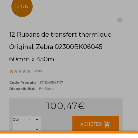
12 UN.
12 Rubans de transfert thermique
favorite
Original, Zebra 02300BK06045
60mm x 450m
2 avis
Code Produit:
5711045543197
Disponibilité:
En Stock
100,47€
Qté:
add_shopping_cart
ACHETER