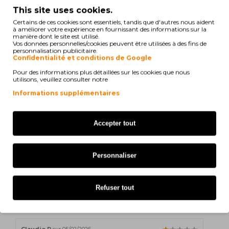
Hors Taxes: 81,68€
This site uses cookies.
TAGS:
Certains de ces cookies sont essentiels, tandis que d'autres nous aident
à améliorer votre expérience en fournissant des informations sur la
02300BK06045
35-02300BK06045
manière dont le site est utilisé.
Vos données personnelles/cookies peuvent être utilisées à des fins de
personnalisation publicitaire.
Confidentialité et conditions de Google
print
Voir la compatibilité
Pour des informations plus détaillées sur les cookies que nous
utilisons, veuillez consulter notre
Informations supplémentaires
Zebra 220 Xi IIII
Zebra ZT 400
Accepter tout
Personnaliser
R. Claudio
sur 20/02/2026
Muito mau, não recebi o que vejo na vossa pagina da net veio
outra numa segunda encomenda, fita muito grande que não
Refuser tout
cabe na impressora
Claudio R
sur 05/02/2026