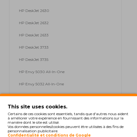
HP DeskJet 2630
HP DeskJet 2632
HP DeskJet 2633
HP DeskJet 3733
HP DeskJet 3735
HP Envy 5030 All-ln-One
HP Envy 5032 All-ln-One
HP Envy 5020 All-ln-One
This site uses cookies.
HP DeskJet 2621
Certains de ces cookies sont essentiels, tandis que d'autres nous aident
à améliorer votre expérience en fournissant des informations sur la
HP DeskJet 2622
manière dont le site est utilisé.
Vos données personnelles/cookies peuvent être utilisées à des fins de
personnalisation publicitaire.
HP DeskJet 2623
Confidentialité et conditions de Google