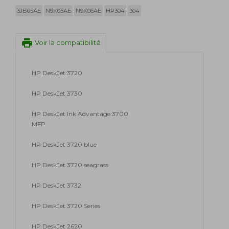
3JB05AE
N9K05AE
N9K06AE
HP304
304
print
Voir la compatibilité
HP DeskJet 3720
HP DeskJet 3730
HP DeskJet Ink Advantage 3700
MFP
HP DeskJet 3720 blue
HP DeskJet 3720 seagrass
HP DeskJet 3732
HP DeskJet 3720 Series
HP DeskJet 2620