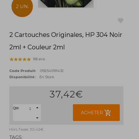
2 UN.
2 Cartouches Originales, HP 304 Noir
favorite
2ml + Couleur 2ml
166 avis
Code Produit:
0192545191432
Disponibilité:
En Stock
37,42€
Qté:
add_shopping_cart
ACHETER
Hors Taxes: 30,42€
TAGS: