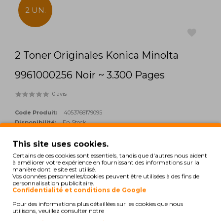
2 UN.
2 Toner Originales Konica Minolta
favorite
9961000256 Noir ~ 3.300 Pages
0 avis
Code Produit:
4053768179095
Disponibilité:
En Stock
This site uses cookies.
228,66€
Certains de ces cookies sont essentiels, tandis que d'autres nous aident
à améliorer votre expérience en fournissant des informations sur la
manière dont le site est utilisé.
Qté:
Vos données personnelles/cookies peuvent être utilisées à des fins de
add_shopping_cart
ACHETER
personnalisation publicitaire.
Confidentialité et conditions de Google
Pour des informations plus détaillées sur les cookies que nous
Hors Taxes: 185,90€
utilisons, veuillez consulter notre
TAGS: