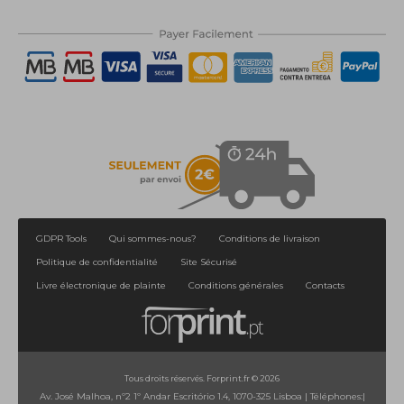
GDPR Tools
Qui sommes-nous?
Conditions de livraison
Politique de confidentialité
Site Sécurisé
Livre électronique de plainte
Conditions générales
Contacts
Tous droits réservés. Forprint.fr © 2026
Av. José Malhoa, nº2 1º Andar Escritório 1.4, 1070-325 Lisboa
|
Téléphones:
|