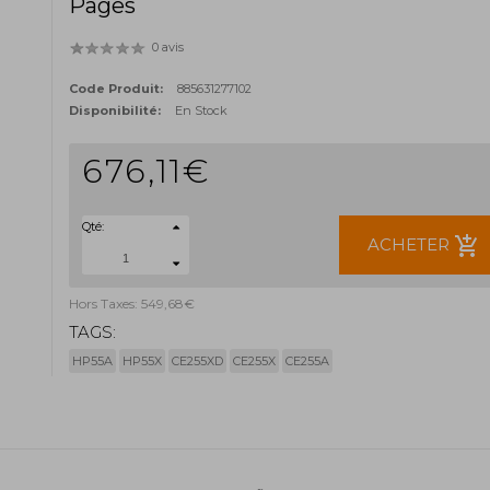
Pages
0 avis
Code Produit:
885631277102
Disponibilité:
En Stock
676,11€
Qté:
add_shopping_cart
ACHETER
Hors Taxes: 549,68€
TAGS:
HP55A
HP55X
CE255XD
CE255X
CE255A