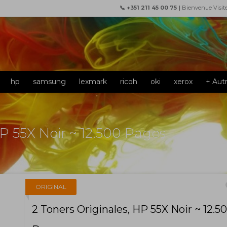
📞 +351 211 45 00 75 |
Bienvenue Visit
hp
samsung
lexmark
ricoh
oki
xerox
+ Aut
HP 55X Noir ~ 12.500 Pages
f
ORIGINAL
2 Toners Originales, HP 55X Noir ~ 12.5