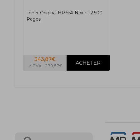
Toner Original HP 55X Noir ~ 12.500
Pages
343,87€
s/ TVA: 279,57€