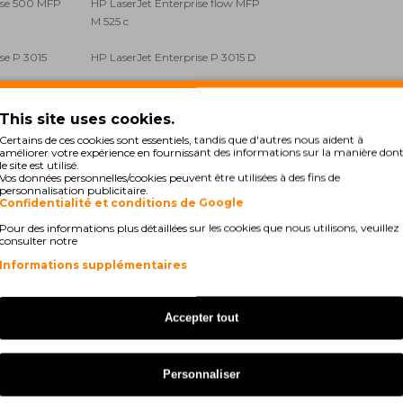
ise 500 MFP
HP LaserJet Enterprise flow MFP
M 525 c
se P 3015
HP LaserJet Enterprise P 3015 D
ise P 3015 DN
HP LaserJet Enterprise P 3015 N
This site uses cookies.
eries
HP LaserJet P 3011
Certains de ces cookies sont essentiels, tandis que d'autres nous aident à
améliorer votre expérience en fournissant des informations sur la manière don
le site est utilisé.
DN
HP LaserJet P 3015 N
Vos données personnelles/cookies peuvent être utilisées à des fins de
personnalisation publicitaire.
21 dn
HP LaserJet Pro M 521 dw
Confidentialité et conditions de Google
Pour des informations plus détaillées sur les cookies que nous utilisons, veuillez
21 dz
HP LaserJet Enterprise P 3015
consulter notre
Series
Informations supplémentaires
X
HP LaserJet Managed flow MFP M
525 cm
Accepter tout
 M 520 Series
HP LaserJet Pro MFP M 521 dn
Personnaliser
P M 521 dw
HP LaserJet Pro MFP M 521 dx