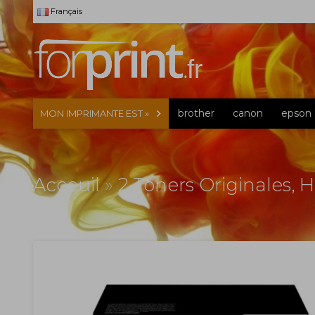
Français
brother
canon
epson
MON IMPRIMANTE EST »
Acceuil
»
2 Toners Originales, 