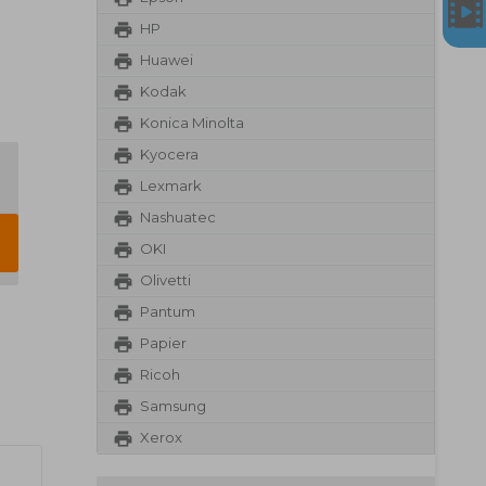
HP
Huawei
Kodak
Konica Minolta
Kyocera
Lexmark
Nashuatec
OKI
Olivetti
Pantum
Papier
Ricoh
Samsung
Xerox