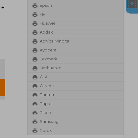
Epson
 +
HP
Huawei
Kodak
Konica Minolta
Kyocera
Lexmark
Nashuatec
OKI
Olivetti
Pantum
Papier
Ricoh
Samsung
Xerox