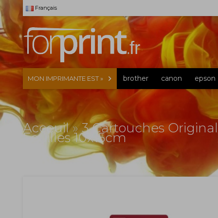
Français
brother
canon
epson
MON IMPRIMANTE EST »
Acceuil
»
3 Cartouches Original
Feuilles 10x15cm