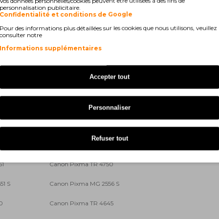
Vos données personnelles/cookies peuvent être utilisées à des fins de
personnalisation publicitaire.
4
Canon Pixma TR 4500 Series
Confidentialité et conditions de Google
41
Canon Pixma TR 4550
Pour des informations plus détaillées sur les cookies que nous utilisons, veuillez
consulter notre
5 white
Canon Pixma TS 3300 Series
Informations supplémentaires
0 Series
Canon Pixma TS 3351
Accepter tout
55
Canon Pixma IP 2820
0 Series
Canon Pixma TS 3440
Personnaliser
0 Series
Canon Pixma TS 3451
Refuser tout
0 Series
Canon Pixma TR 4640
51
Canon Pixma TR 4750
51 S
Canon Pixma MG 2556 S
0
Canon Pixma TR 4645