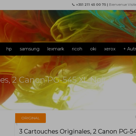
📞 +351 211 45 00 75 |
Bienvenue Visit
hp
samsung
lexmark
ricoh
oki
xerox
+ Aut
es, 2 Canon PG-545 XL Noir 15ml + 
f
ORIGINAL
3 Cartouches Originales, 2 Canon PG-5