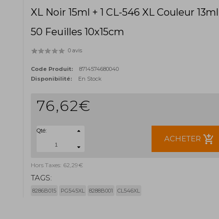
XL Noir 15ml + 1 CL-546 XL Couleur 13ml
50 Feuilles 10x15cm
0 avis
Code Produit:
8714574680040
Disponibilité:
En Stock
76,62€
Qté:
add_shopping_cart
ACHETER
Hors Taxes: 62,29€
TAGS:
8286B015
PG545XL
8288B001
CL546XL