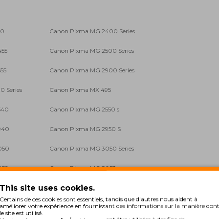
50
Canon Pixma MG 2400 Series
455
Canon Pixma MG 2500 Series
55
Canon Pixma MG 2900 Series
 Series
Canon Pixma MX 495
540
Canon Pixma MG 2550 s
940
Canon Pixma MG 2950 S
050
Canon Pixma MG 3050 Series
052
Canon Pixma MG 3053
This site uses cookies.
0 Series
Canon Pixma TS 3150
Certains de ces cookies sont essentiels, tandis que d'autres nous aident à
améliorer votre expérience en fournissant des informations sur la manière don
2
Canon Pixma TS 205
le site est utilisé.