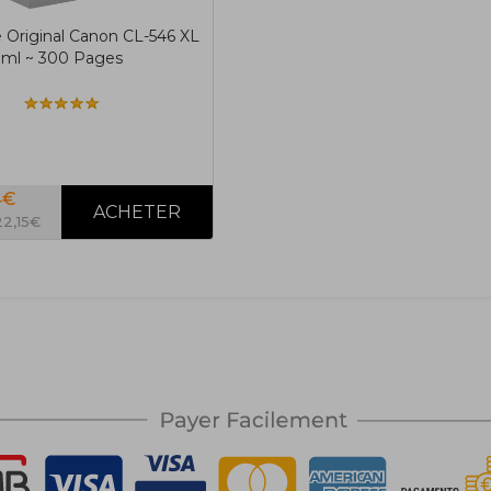
 Original Canon CL-546 XL
3ml ~ 300 Pages
4€
22,15€