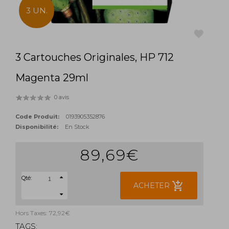
3 UN.
3 Cartouches Originales, HP 712
favorite
Magenta 29ml
0 avis
Code Produit:
0193905352876
Disponibilité:
En Stock
89,69€
Qté:
add_shopping_cart
ACHETER
Hors Taxes: 72,92€
TAGS: