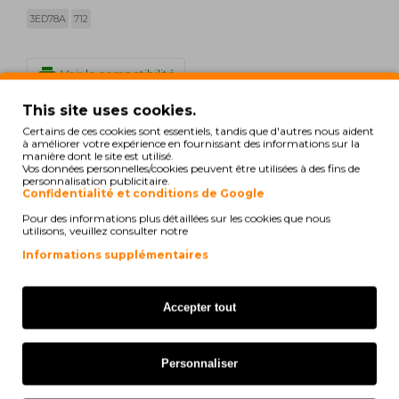
3ED78A
712
print
Voir la compatibilité
This site uses cookies.
HP DesignJet T 200 Series
Certains de ces cookies sont essentiels, tandis que d'autres nous aident
à améliorer votre expérience en fournissant des informations sur la
manière dont le site est utilisé.
HP DesignJet T 600 Series
Vos données personnelles/cookies peuvent être utilisées à des fins de
personnalisation publicitaire.
Confidentialité et conditions de Google
HP DesignJet Studio 24 Inch
Pour des informations plus détaillées sur les cookies que nous
utilisons, veuillez consulter notre
HP DesignJet Studio 36 Inch
Informations supplémentaires
HP DesignJet Studio Steel 24 Inch
HP DesignJet Studio Steel 36 Inch
Accepter tout
HP DesignJet T 210
Personnaliser
HP DesignJet T 230