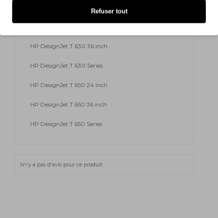
HP DesignJet T 250
Refuser tout
HP DesignJet T 630 24 inch
HP DesignJet T 630 36 inch
HP DesignJet T 630 Series
HP DesignJet T 650 24 inch
HP DesignJet T 650 36 inch
HP DesignJet T 650 Series
Iln'y a pas d'avis pour ce produit.