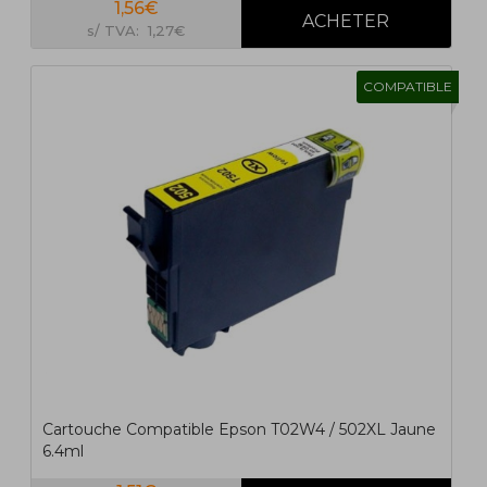
1,56€
s/ TVA: 1,27€
COMPATIBLE
Cartouche Compatible Epson T02W4 / 502XL Jaune
6.4ml