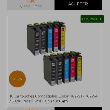
1,51€
s/ TVA: 1,23€
COMPATIBLE
10 UN.
10 Cartouches Compatibles, Epson T02W1 - T02W4
/ 502XL Noir 9.2ml + Couleur 6.4ml