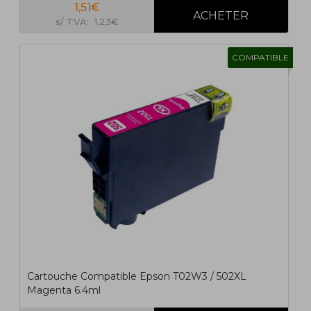
1,51€
s/ TVA: 1,23€
COMPATIBLE
Cartouche Compatible Epson T02W3 / 502XL
Magenta 6.4ml