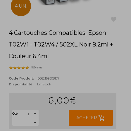
4 UN.
4 Cartouches Compatibles, Epson
favorite
T02W1 - T02W4 / 502XL Noir 9.2ml +
Couleur 6.4ml
186 avis
Code Produit:
0662169308177
Disponibilité:
En Stock
6,00€
Qté:
add_shopping_cart
ACHETER