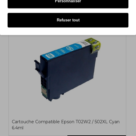
Personnaliser
1,60€
s/ TVA: 1,30€
Refuser tout
COMPATIBLE
Cartouche Compatible Epson T02W2 / 502XL Cyan
6.4ml