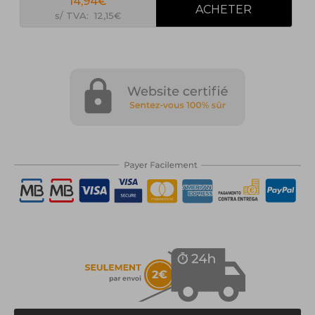
14,94€
s/ TVA: 12,15€