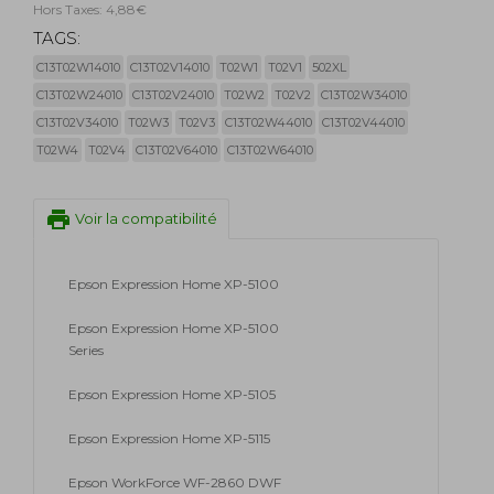
Hors Taxes: 4,88€
TAGS:
C13T02W14010
C13T02V14010
T02W1
T02V1
502XL
C13T02W24010
C13T02V24010
T02W2
T02V2
C13T02W34010
C13T02V34010
T02W3
T02V3
C13T02W44010
C13T02V44010
T02W4
T02V4
C13T02V64010
C13T02W64010
print
Voir la compatibilité
Epson Expression Home XP-5100
Epson Expression Home XP-5100
Series
Epson Expression Home XP-5105
Epson Expression Home XP-5115
Epson WorkForce WF-2860 DWF