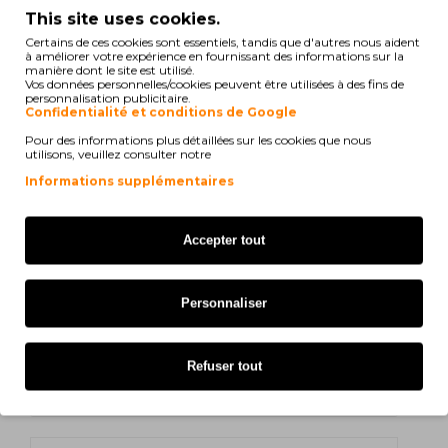
HP OfficeJet Pro 8025
This site uses cookies.
Certains de ces cookies sont essentiels, tandis que d'autres nous aident
HP OfficeJet Pro 8010 Series
à améliorer votre expérience en fournissant des informations sur la
manière dont le site est utilisé.
Vos données personnelles/cookies peuvent être utilisées à des fins de
HP OfficeJet Pro 8012 e
personnalisation publicitaire.
Confidentialité et conditions de Google
HP OfficeJet Pro 8014 e
Pour des informations plus détaillées sur les cookies que nous
utilisons, veuillez consulter notre
HP OfficeJet Pro 8015 e
Informations supplémentaires
HP OfficeJet Pro 8017
Accepter tout
HP OfficeJet Pro 8020 Series
HP OfficeJet Pro 8022 e
Personnaliser
HP OfficeJet Pro 8024 e
Refuser tout
HP OfficeJet Pro 8025 e