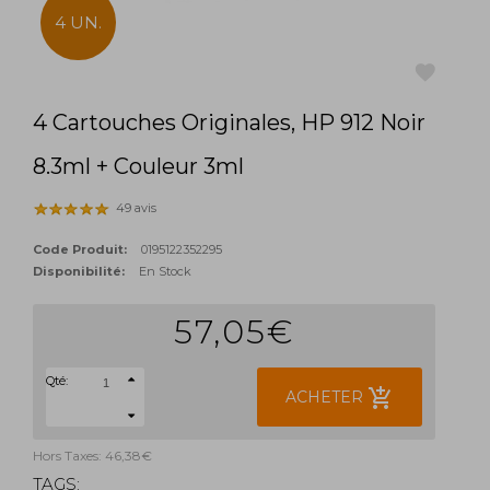
4 UN.
4 Cartouches Originales, HP 912 Noir
favorite
8.3ml + Couleur 3ml
49 avis
Code Produit:
0195122352295
Disponibilité:
En Stock
57,05€
Qté:
add_shopping_cart
ACHETER
Hors Taxes: 46,38€
TAGS: