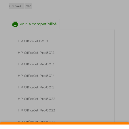
6ZC74AE
912
print
Voir la compatibilité
HP OfficeJet 8010
HP OfficeJet Pro 8012
HP OfficeJet Pro 8013
HP OfficeJet Pro 8014
HP OfficeJet Pro 8015
HP OfficeJet Pro 8022
HP OfficeJet Pro 8023
HP OfficeJet Pro 8024