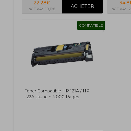
22,28€
34,8
s/ TVA: 18,11€
s/ TVA: 
COMPATIBLE
Toner Compatible HP 121A / HP
122A Jaune ~ 4.000 Pages