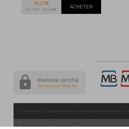
36,27€
s/ TVA: 29,49€
|
GDPR Tools
|
Qui sommes-nous?
|
Conditions de livraison
|
Pol
Tous droits réservés. Forprint.fr © 2026