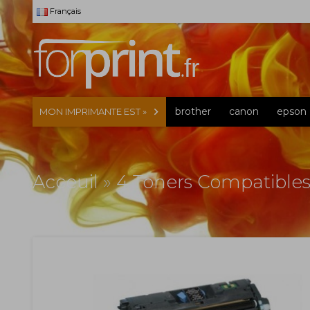
Français
brother
canon
epson
MON IMPRIMANTE EST »
Acceuil
»
4 Toners Compatibles,