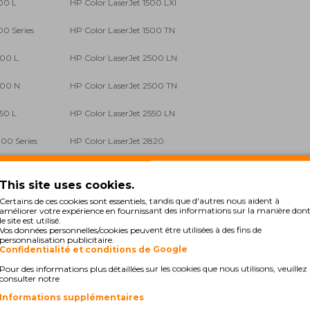
500 L
HP Color LaserJet 1500 LXI
00 Series
HP Color LaserJet 1500 TN
500 L
HP Color LaserJet 2500 LN
500 N
HP Color LaserJet 2500 TN
550 L
HP Color LaserJet 2550 LN
800 Series
HP Color LaserJet 2820
840
HP Color LaserJet 2840 AIO
This site uses cookies.
00 Series
Certains de ces cookies sont essentiels, tandis que d'autres nous aident à
améliorer votre expérience en fournissant des informations sur la manière don
le site est utilisé.
Vos données personnelles/cookies peuvent être utilisées à des fins de
personnalisation publicitaire.
Confidentialité et conditions de Google
Pour des informations plus détaillées sur les cookies que nous utilisons, veuillez
consulter notre
Informations supplémentaires