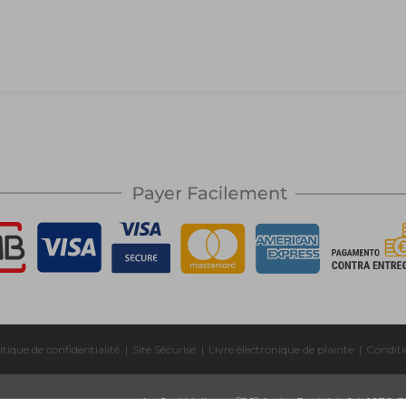
itique de confidentialité
|
Site Sécurisé
|
Livre électronique de plainte
|
Conditi
Av. José Malhoa, nº2 1º Andar Escritório 1.4, 1070-