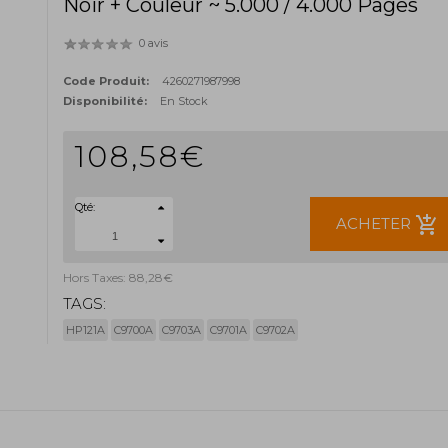
Noir + Couleur ~ 5.000 / 4.000 Pages
0 avis
Code Produit:
4260271987998
Disponibilité:
En Stock
108,58€
Qté:
add_shopping_cart
ACHETER
Hors Taxes: 88,28€
TAGS:
HP121A
C9700A
C9703A
C9701A
C9702A