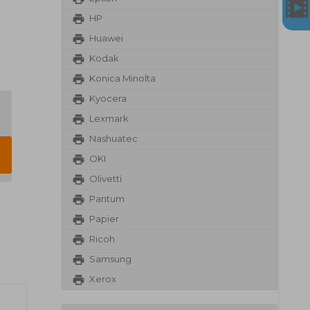
HP
Huawei
Kodak
Konica Minolta
Kyocera
Lexmark
Nashuatec
OKI
Olivetti
Pantum
Papier
Ricoh
Samsung
Xerox