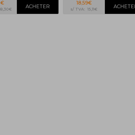
1€
18,59€
28,30€
s/ TVA: 15,11€