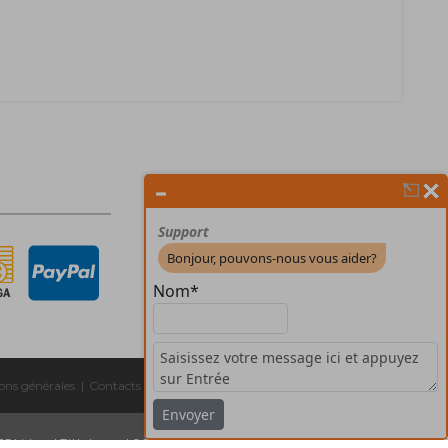
ons générales
|
Contacts
|
325 Lisboa
|
Téléphones:
| 00351 211 45 00 75
Email:
geral@forprint.fr