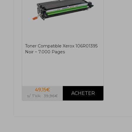
Toner Compatible Xerox 106R01395
Noir ~ 7.000 Pages
49,15€
s/ TVA: 39,96€