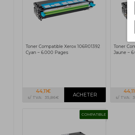
Toner Compatible Xerox 106R01392
Toner Com
Cyan ~ 6.000 Pages
Jaune ~ 6
44,11€
44,1
s/ TVA: 35,86€
s/ TVA: 
COMPATIBLE