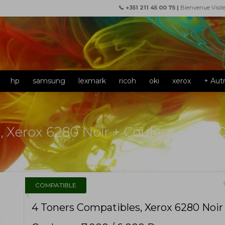
📞 +351 211 45 00 75 |
Bienvenue Visit
hp
samsung
lexmark
ricoh
oki
xerox
+ Aut
 Xerox 6280 Noir + Couleur ~ 7.00
f
COMPATIBLE
4 Toners Compatibles, Xerox 6280 Noir