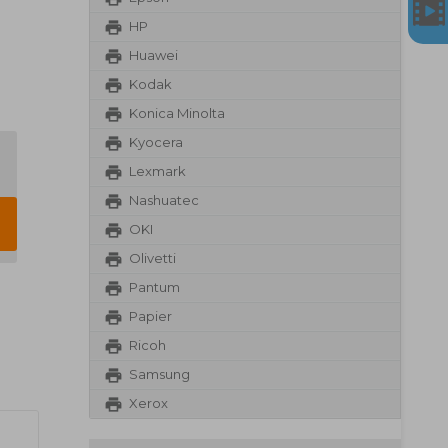
HP
Huawei
Kodak
Konica Minolta
Kyocera
Lexmark
Nashuatec
OKI
Olivetti
Pantum
Papier
Ricoh
Samsung
Xerox