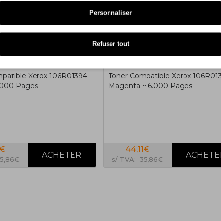
Personnaliser
Refuser tout
patible Xerox 106R01394
Toner Compatible Xerox 106R01
.000 Pages
Magenta ~ 6.000 Pages
1€
44,11€
35,86€
s/ TVA: 35,86€