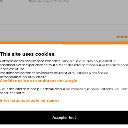
DN
Xerox Phaser 6280 DNM
ecomendo.
This site uses cookies.
Certains de ces cookies sont essentiels, tandis que d'autres nous aident à
améliorer votre expérience en fournissant des informations sur la manière don
Visualiser 1 de 1 de 1 (1 
le site est utilisé.
Vos données personnelles/cookies peuvent être utilisées à des fins de
personnalisation publicitaire.
Confidentialité et conditions de Google
Pour des informations plus détaillées sur les cookies que nous utilisons, veuillez
consulter notre
Informations supplémentaires
COMPATIBLE
COMPA
Accepter tout