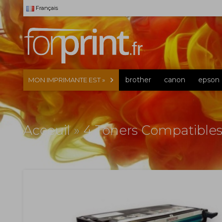
Français
brother
canon
epson
MON IMPRIMANTE EST »
Acceuil
»
4 Toners Compatibles,