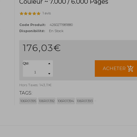
Couleur ~ 7.000 / 6.000 Pages
1 avis
Code Produit:
4260271981880
Disponibilité:
En Stock
176,03€
Qté:
add_shopping_cart
ACHETER
Hors Taxes: 143,11€
TAGS:
106R01395
106R01392
106R01394
106R01393