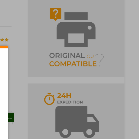
t
Pages)
TIBLE