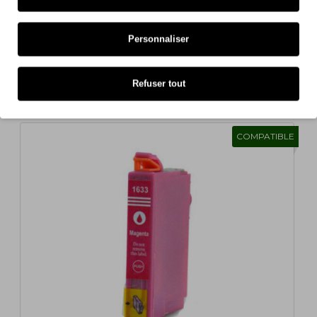
Personnaliser
Cartouche Compatible Epson T1622 / T1632 / 16 XL
Cyan 11.6ml
Refuser tout
1,51€
s/ TVA: 1,23€
COMPATIBLE