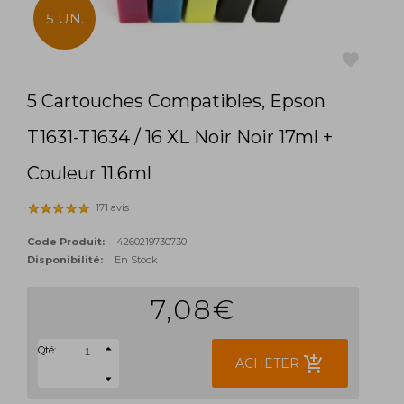
5 UN.
5 Cartouches Compatibles, Epson
favorite
T1631-T1634 / 16 XL Noir Noir 17ml +
Couleur 11.6ml
171 avis
Code Produit:
4260219730730
Disponibilité:
En Stock
7,08€
Qté:
add_shopping_cart
ACHETER