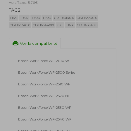
Hors Taxes: 5,76€
TAGS:
T1631
T1632
T1633
T1634
C13T16314010
C13T16324010
C13T16334010
C13T16344010
16XL
T1636
C13T16364010
print
Voir la compatibilité
Epson WorkForce WF-2010 W
Epson WorkForce WF-2500 Series
Epson WorkForce WF-2510 WF
Epson WorkForce WF-2520 NF
Epson WorkForce WF-2530 WF
Epson WorkForce WF-2540 WF
Epson WorkForce WF-2630 WF