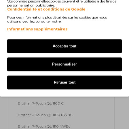
Vos données personnelles/cookies peuvent être utilisées à des fins de
personnalisation publicitaire.
Confidentialité et conditions de Google
Brother P-Touch QL 1100 NWB
Pour des informations plus détaillées sur les cookies que nous
utilisons, veuillez consulter notre
Brother P-Touch QL 820 NW
Informations supplémentaires
Brother P-Touch QL 820 Series
Brother P-Touch QL 1100
Accepter tout
Brother P-Touch QL 600
Personnaliser
Brother P-Touch QL 600 B
Brother P-Touch QL 600 G
Refuser tout
Brother P-Touch QL 600 R
Brother P-Touch QL 1100 C
Brother P-Touch QL 1100 NWBC
Brother P-Touch QL 1110 NWBc