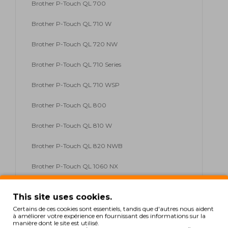
Brother P-Touch QL 700
Brother P-Touch QL 710 W
Brother P-Touch QL 720 NW
Brother P-Touch QL 710 Series
Brother P-Touch QL 710 WSP
Brother P-Touch QL 800
Brother P-Touch QL 810 W
Brother P-Touch QL 820 NWB
Brother P-Touch QL 1060 NX
Brother P-Touch QL 1100 Series
This site uses cookies.
Brother P-Touch QL 1110
Certains de ces cookies sont essentiels, tandis que d'autres nous aident
à améliorer votre expérience en fournissant des informations sur la
manière dont le site est utilisé.
Brother P-Touch QL 1110 NWB