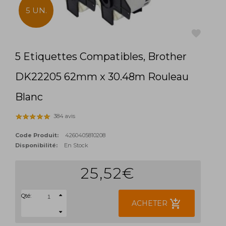
5 UN.
5 Etiquettes Compatibles, Brother
favorite
DK22205 62mm x 30.48m Rouleau
Blanc
384 avis
Code Produit:
4260405810208
Disponibilité:
En Stock
25,52€
Qté:
add_shopping_cart
ACHETER