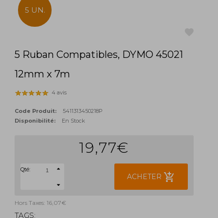
5 UN.
5 Ruban Compatibles, DYMO 45021
favorite
12mm x 7m
4 avis
Code Produit:
5411313450218P
Disponibilité:
En Stock
19,77€
Qté:
add_shopping_cart
ACHETER
Hors Taxes: 16,07€
TAGS: