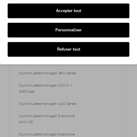
Accepter tout
Dymo Mobile Labeler
Dymo Labelmanager 210 D +
Personnaliser
SoftCase
Dymo Labelmanager 210 Series
Refuser tout
Dymo Labelmanager 280 +
Softcase
Dymo Labelmanager 280 Series
Dymo Labelmanager 420 P +
SoftCase
Dymo Labelmanager 420 Series
Dymo Labelmanager Executive
640 CB
Dymo Labelmanager Executive