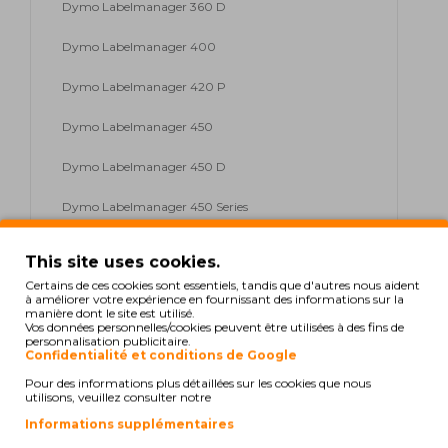
Dymo Labelmanager 360 D
Dymo Labelmanager 400
Dymo Labelmanager 420 P
Dymo Labelmanager 450
Dymo Labelmanager 450 D
Dymo Labelmanager 450 Series
Dymo Labelmanager 500 TS
This site uses cookies.
Certains de ces cookies sont essentiels, tandis que d'autres nous aident
Dymo Labelmanager PC
à améliorer votre expérience en fournissant des informations sur la
manière dont le site est utilisé.
Dymo Labelmanager PC-2
Vos données personnelles/cookies peuvent être utilisées à des fins de
personnalisation publicitaire.
Confidentialité et conditions de Google
Dymo Labelmanager PnP
Pour des informations plus détaillées sur les cookies que nous
utilisons, veuillez consulter notre
Dymo Labelwriter 400 Duo
Informations supplémentaires
Dymo Pocket